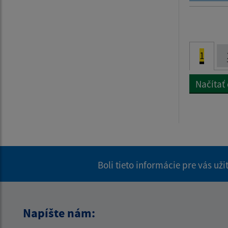
1
Načítať
Boli tieto informácie pre vás už
Napíšte nám: