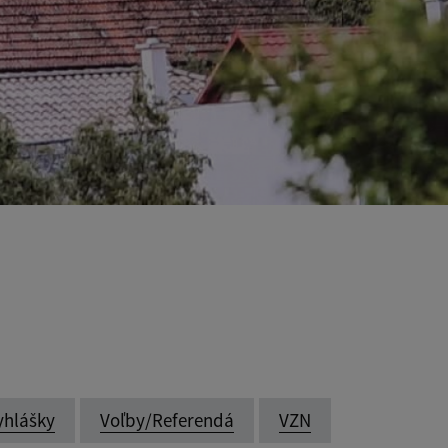
yhlášky
Voľby/Referendá
VZN