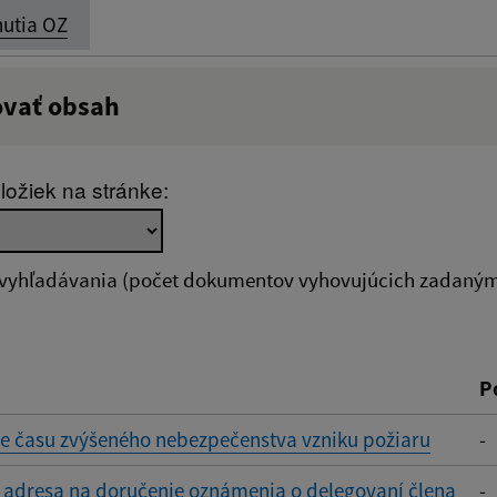
utia OZ
ovať obsah
:
Popis:
ložiek na stránke:
zverejnenia do:
 vyhľadávania (počet dokumentov vyhovujúcich zadaným 
ovať
P
e času zvýšeného nebezpečenstva vzniku požiaru
-
 adresa na doručenie oznámenia o delegovaní člena
-