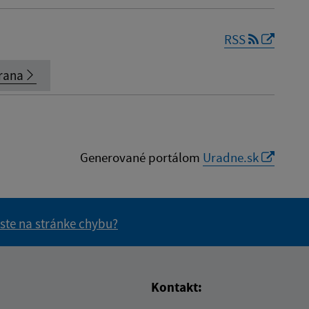
RSS
rana
Generované portálom
Uradne.sk
 ste na stránke chybu?
vás užitočné?
e pre vás užitočné?
Kontakt: