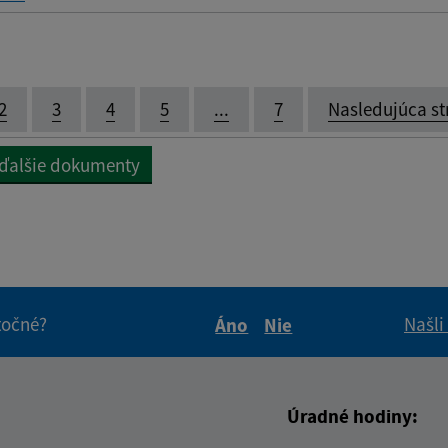
2
3
4
5
...
7
Nasledujúca st
 ďalšie dokumenty
itočné?
Našli
Áno
Nie
Boli tieto informácie pre 
Boli tieto informáci
Úradné hodiny: