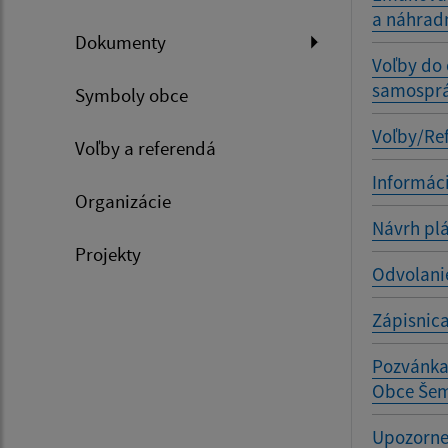
a náhradn
Dokumenty
Voľby do
samosprá
Symboly obce
Voľby/Re
Voľby a referendá
Informáci
Organizácie
Návrh plá
Projekty
Odvolani
Zápisnica
Pozvánka 
Obce Še
Upozorne