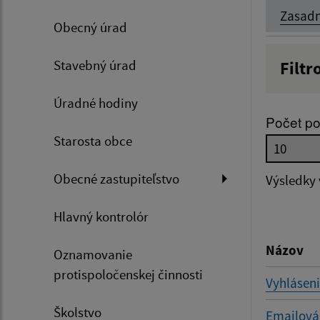
Zasadn
Obecný úrad
Stavebný úrad
Filtr
Názov
Úradné hodiny
Počet po
Starosta obce
Dátum 
Obecné zastupiteľstvo
Výsledky
Hlavný kontrolór
Filtr
Názov
Oznamovanie
protispoločenskej činnosti
Vyhláseni
Školstvo
Emailová