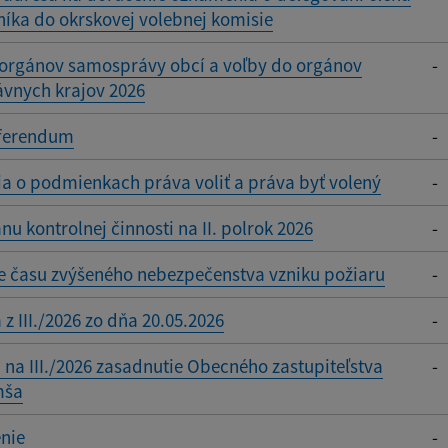
íka do okrskovej volebnej komisie
 orgánov samosprávy obcí a voľby do orgánov
-
vnych krajov 2026
ferendum
-
a o podmienkach práva voliť a práva byť volený
-
nu kontrolnej činnosti na II. polrok 2026
-
e času zvýšeného nebezpečenstva vzniku požiaru
-
 z III./2026 zo dňa 20.05.2026
-
na III./2026 zasadnutie Obecného zastupiteľstva
-
mša
nie
-