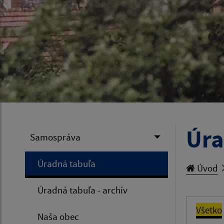
Úra
Samospráva
Úradná tabuľa
Úvod
Úradná tabuľa - archív
Všetko
Naša obec