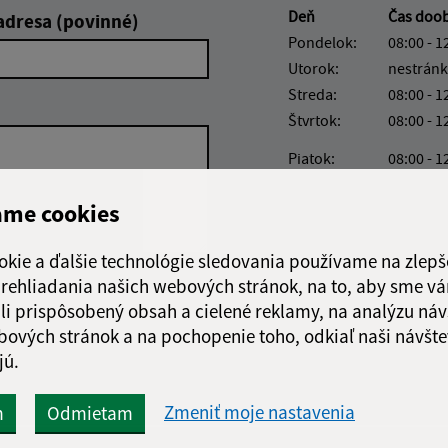
Deň
Čas doo
adresa (povinné)
Pondelok:
08:00 - 1
Utorok:
nestránk
Streda:
08:00 - 1
Štvrtok:
08:00 - 1
Piatok:
08:00 - 1
Obedňajšia prestáv
ame cookies
okie a ďalšie technológie sledovania používame na zlepš
 prehliadania našich webových stránok, na to, aby sme v
Google reCaptcha Response
Odoslať správu
li prispôsobený obsah a cielené reklamy, na analýzu náv
bových stránok a na pochopenie toho, odkiaľ naši návšte
jú.
Zmeniť moje nastavenia
m
Odmietam