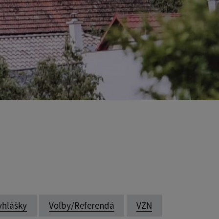
yhlášky
Voľby/Referendá
VZN