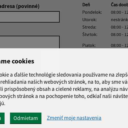
Deň
Čas doo
adresa (povinné)
Pondelok:
08:00 - 1
Utorok:
nestránk
Streda:
08:00 - 1
Štvrtok:
08:00 - 1
Piatok:
08:00 - 1
Obedňajšia prestáv
ame cookies
okie a ďalšie technológie sledovania používame na zlepš
 prehliadania našich webových stránok, na to, aby sme v
Google reCaptcha Response
Odoslať správu
li prispôsobený obsah a cielené reklamy, na analýzu náv
bových stránok a na pochopenie toho, odkiaľ naši návšte
jú.
Zmeniť moje nastavenia
m
Odmietam