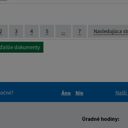
2
3
4
5
...
7
Nasledujúca st
 ďalšie dokumenty
itočné?
Našli
Áno
Nie
Boli tieto informácie pre 
Boli tieto informáci
Úradné hodiny: