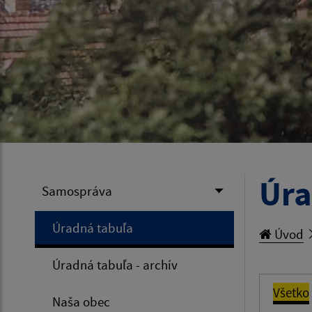
Úra
Samospráva
Úradná tabuľa
Úvod
Úradná tabuľa - archív
Všetko
Naša obec