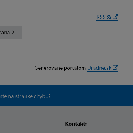
RSS
rana
Generované portálom
Uradne.sk
 ste na stránke chybu?
vás užitočné?
e pre vás užitočné?
Kontakt: