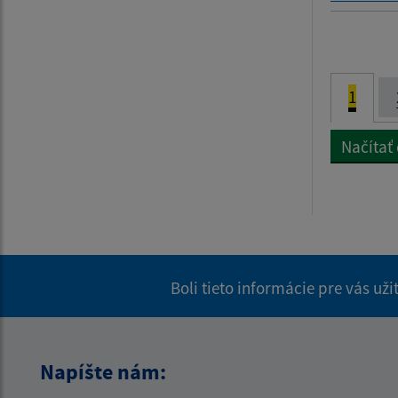
1
Načítať
Boli tieto informácie pre vás už
Napíšte nám: