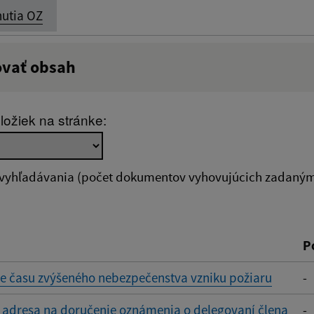
utia OZ
ovať obsah
:
Popis:
ložiek na stránke:
zverejnenia do:
 vyhľadávania (počet dokumentov vyhovujúcich zadaným 
ovať
P
e času zvýšeného nebezpečenstva vzniku požiaru
-
 adresa na doručenie oznámenia o delegovaní člena
-