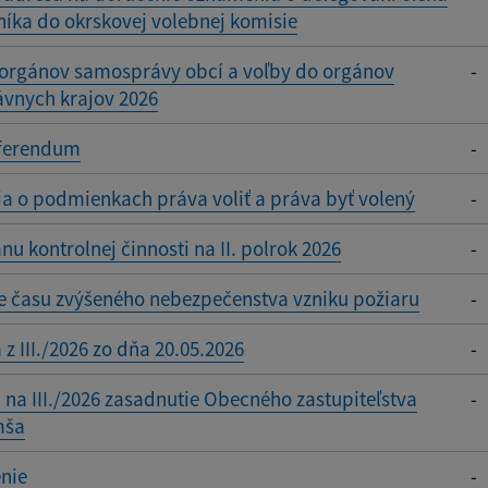
íka do okrskovej volebnej komisie
 orgánov samosprávy obcí a voľby do orgánov
-
vnych krajov 2026
ferendum
-
a o podmienkach práva voliť a práva byť volený
-
nu kontrolnej činnosti na II. polrok 2026
-
e času zvýšeného nebezpečenstva vzniku požiaru
-
 z III./2026 zo dňa 20.05.2026
-
na III./2026 zasadnutie Obecného zastupiteľstva
-
mša
nie
-