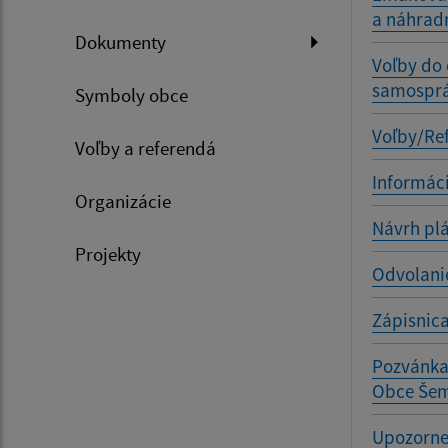
a náhradn
Dokumenty
Voľby do
samosprá
Symboly obce
Voľby/Re
Voľby a referendá
Informáci
Organizácie
Návrh plá
Projekty
Odvolani
Zápisnica
Pozvánka 
Obce Še
Upozorne