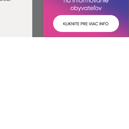
ované:
Správca obsahu:
10:35 hod.
Správca obsahu je Obec Šemša.
Vytvorené v súlade s
Jednotným
dizajn manuálom elektronických