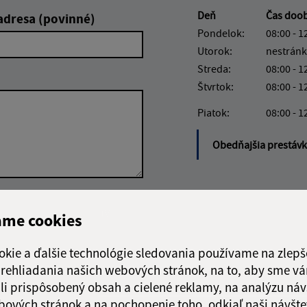
Deň
Čas doo
adresa (povinné)
Pondelok:
08:00 - 1
Utorok:
nestránk
Streda:
08:00 - 1
Štvrtok:
08:00 - 1
Piatok:
08:00 - 1
Obedňajšia prestáv
Google reCaptcha Response
Odoslať správu
ame cookies
okie a ďalšie technológie sledovania používame na zlepš
 prehliadania našich webových stránok, na to, aby sme v
li prispôsobený obsah a cielené reklamy, na analýzu náv
bových stránok a na pochopenie toho, odkiaľ naši návšte