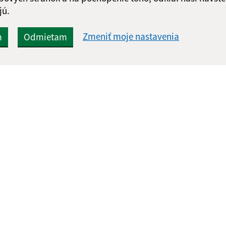
jú.
Zmeniť moje nastavenia
m
Odmietam
Rýchle odkazy:
Aktualiz
nku
Naša obec
06.08.2026 
História
RSS
Fotogaléria