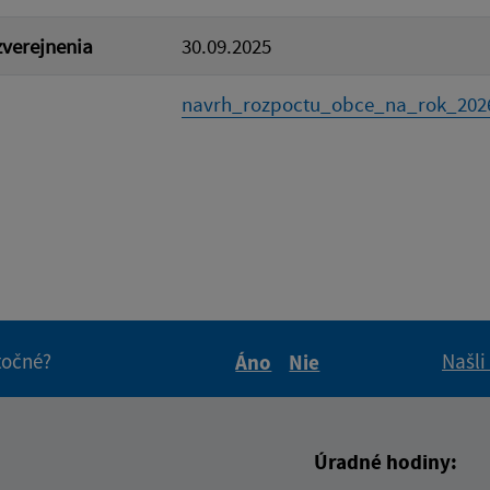
verejnenia
30.09.2025
navrh_rozpoctu_obce_na_rok_2026
itočné?
Našli
Áno
Nie
Boli tieto informácie pre 
Boli tieto informáci
Úradné hodiny: