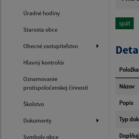
Názov
Úradné hodiny
späť
Starosta obce
Dátum 
Obecné zastupiteľstvo
Deta
Hlavný kontrolór
Filtr
Položka
Oznamovanie
Názov
protispoločenskej činnosti
Popis
Školstvo
Typ do
Dokumenty
Doplňuj
Symboly obce