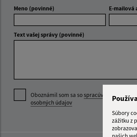
Meno (povinné)
E-mailová 
Text vašej správy (povinné)
Oboznámil som sa so
spracúvaním
Použív
osobných údajov
Súbory co
zážitku z
zobrazova
našich we