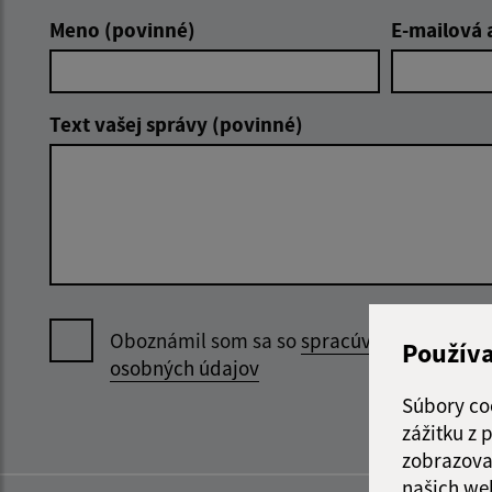
Meno (povinné)
E-mailová 
Text vašej správy (povinné)
Oboznámil som sa so
spracúvaním
Použív
osobných údajov
Súbory co
zážitku z
zobrazova
našich we