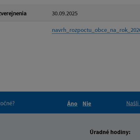
verejnenia
30.09.2025
navrh_rozpoctu_obce_na_rok_2026
itočné?
Našli
Áno
Nie
Boli tieto informácie pre 
Boli tieto informáci
Úradné hodiny: