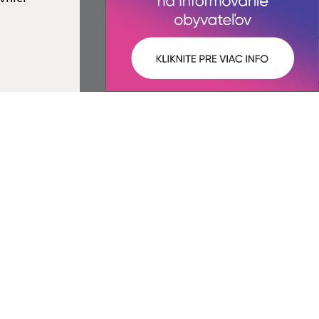
ované:
Správca obsahu:
08:15 hod.
Správca obsahu je Obec Šemša.
Vytvorené v súlade s
Jednotným
dizajn manuálom elektronických