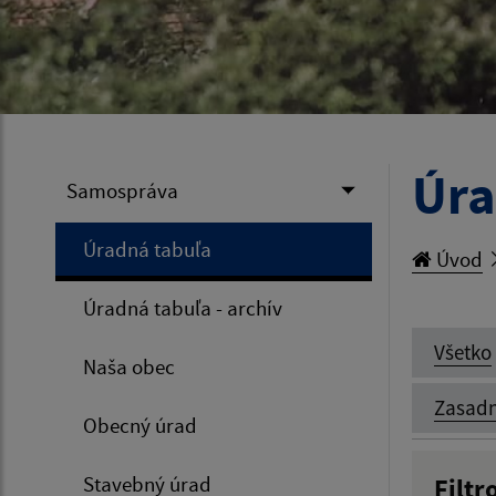
Úra
Samospráva
Úradná tabuľa
Úvod
Úradná tabuľa - archív
Všetko
Naša obec
Zasadn
Obecný úrad
Stavebný úrad
Filtr