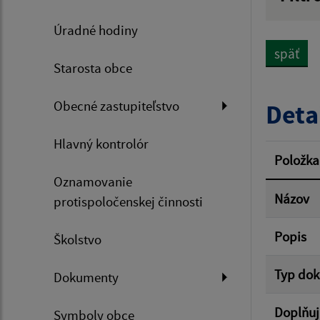
Názov
Úradné hodiny
späť
Starosta obce
Dátum 
Obecné zastupiteľstvo
Deta
Hlavný kontrolór
Filtr
Položka
Oznamovanie
Názov
protispoločenskej činnosti
Popis
Školstvo
Typ do
Dokumenty
Doplňuj
Symboly obce