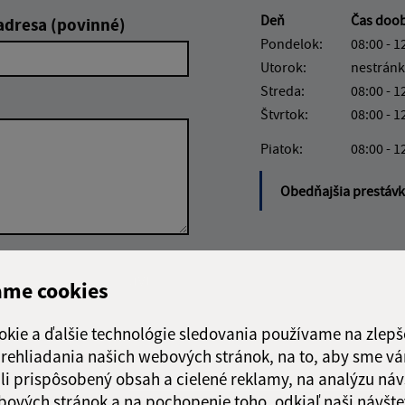
Deň
Čas doo
adresa (povinné)
Pondelok:
08:00 - 1
Utorok:
nestránk
Streda:
08:00 - 1
Štvrtok:
08:00 - 1
Piatok:
08:00 - 1
Obedňajšia prestáv
Google reCaptcha Response
Odoslať správu
ame cookies
okie a ďalšie technológie sledovania používame na zlepš
 prehliadania našich webových stránok, na to, aby sme v
li prispôsobený obsah a cielené reklamy, na analýzu náv
bových stránok a na pochopenie toho, odkiaľ naši návšte