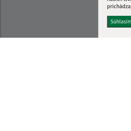
prichádza
Súhlasí
Informácie o stránke:
Navigácia:
Vyhlásenie o prístupnosti
Vytlačiť aktuálnu strá
Autorské práva
Mapa stránok
Ochrana osobných údajov
Cookies