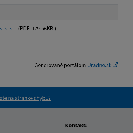
_s_v...
(PDF, 179.56KB )
Generované portálom
Uradne.sk
 ste na stránke chybu?
vás užitočné?
e pre vás užitočné?
Kontakt: