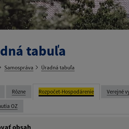
dná tabuľa
Samospráva
Úradná tabuľa
Rôzne
Rozpočet-Hospodárenie
Verejné v
utia OZ
ovať obsah