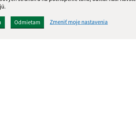
jú.
Zmeniť moje nastavenia
m
Odmietam
Rýchle odkazy:
Aktualiz
nku
Naša obec
07.08.2026 
História
RSS
Fotogaléria