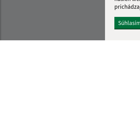
prichádza
Súhlasí
Informácie o stránke:
Navigácia:
Vyhlásenie o prístupnosti
Vytlačiť aktuálnu strá
Autorské práva
Mapa stránok
Ochrana osobných údajov
Cookies