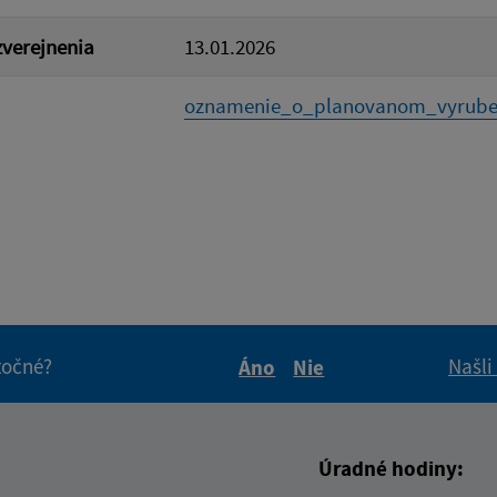
verejnenia
13.01.2026
oznamenie_o_planovanom_vyrube_
itočné?
Našli
Áno
Nie
Boli tieto informácie pre 
Boli tieto informáci
Úradné hodiny: