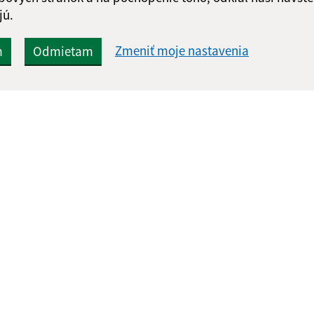
jú.
Zmeniť moje nastavenia
m
Odmietam
Rýchle odkazy:
Aktualiz
nku
Naša obec
06.08.2026 
História
RSS
Fotogaléria