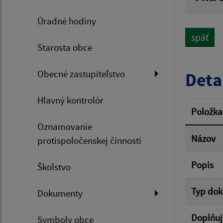
Názov
Úradné hodiny
späť
Starosta obce
Dátum 
Obecné zastupiteľstvo
Deta
Hlavný kontrolór
Filtr
Položka
Oznamovanie
Názov
protispoločenskej činnosti
Popis
Školstvo
Typ do
Dokumenty
Doplňuj
Symboly obce