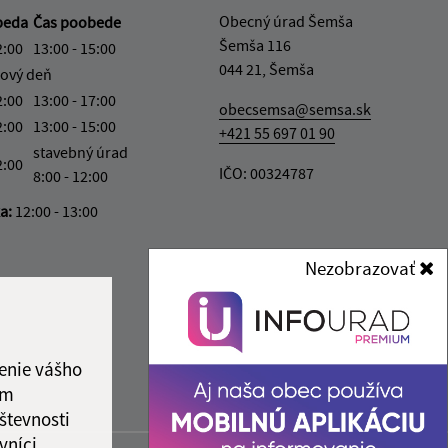
Obecný úrad Šemša
beda
Čas poobede
Šemša 116
2:00
13:00 - 15:00
044 21, Šemša
ový deň
2:00
13:00 - 17:00
obecsemsa@semsa.sk
2:00
13:00 - 15:00
+421 55 697 01 90
stavebný úrad
2:00
IČO: 00324787
8:00 - 12:00
ka:
12:00 - 13:00
Nezobrazovať
enie vášho
ám
števnosti
vníci