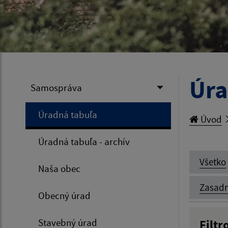
Úra
Samospráva
Úradná tabuľa
Úvod
Úradná tabuľa - archív
Všetko
Naša obec
Zasadn
Obecný úrad
Stavebný úrad
Filtr