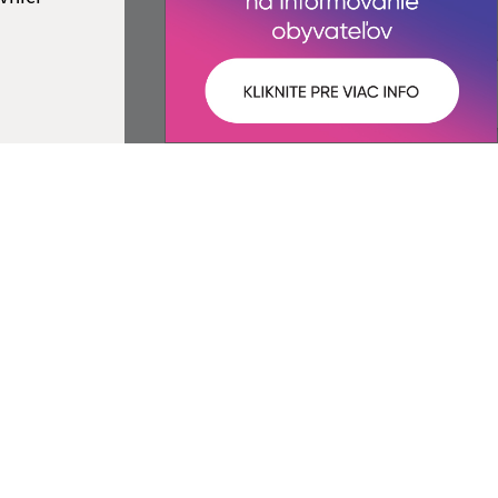
ované:
Správca obsahu:
10:35 hod.
Správca obsahu je Obec Šemša.
Vytvorené v súlade s
Jednotným
dizajn manuálom elektronických