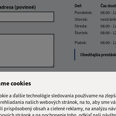
Deň
Čas doo
adresa (povinné)
Pondelok:
08:00 - 1
Utorok:
nestránk
Streda:
08:00 - 1
Štvrtok:
08:00 - 1
Piatok:
08:00 - 1
Obedňajšia prestáv
Google reCaptcha Response
Odoslať správu
ame cookies
okie a ďalšie technológie sledovania používame na zlepš
 prehliadania našich webových stránok, na to, aby sme v
li prispôsobený obsah a cielené reklamy, na analýzu náv
bových stránok a na pochopenie toho, odkiaľ naši návšte