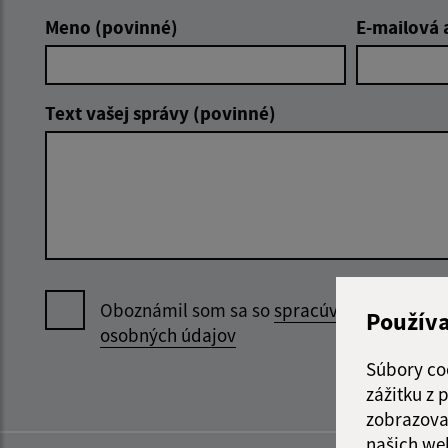
Meno (povinné)
E-mailová 
Text vašej správy (povinné)
Oboznámil som sa so
spracúvaním
Použív
osobných údajov
Súbory co
zážitku z
zobrazova
našich we