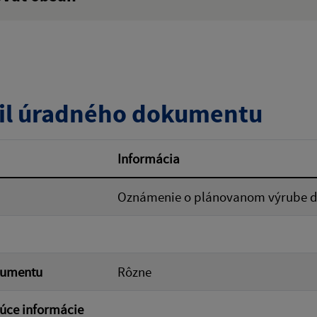
:
Popis:
zverejnenia do:
il úradného dokumentu
ovať
Informácia
Oznámenie o plánovanom výrube dr
kumentu
Rôzne
úce informácie