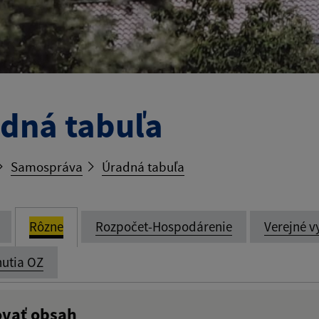
dná tabuľa
Samospráva
Úradná tabuľa
Rôzne
Rozpočet-Hospodárenie
Verejné v
utia OZ
ovať obsah