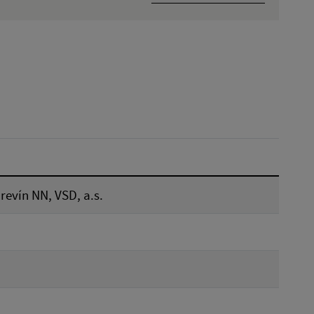
Dátum zverejnenia od:
Reset
evín NN, VSD, a.s.