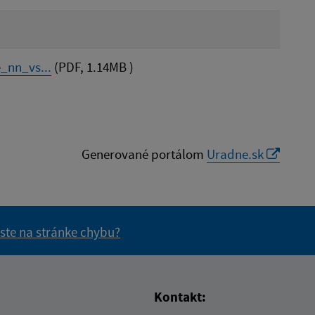
nn_vs...
(PDF, 1.14MB )
Generované portálom
Uradne.sk
 ste na stránke chybu?
vás užitočné?
e pre vás užitočné?
Kontakt: