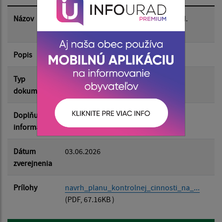
Dátum zverejnenia do:
Názov
Návrh plánu kontrolnej činnosti na II.
polrok 2026
Popis
Filtrovať
Reset
Typ
Rôzne
dokumentu
Doplňujúce
informácie
Dátum
03.06.2026
zverejnenia
Prílohy
navrh_planu_kontrolnej_cinnosti_na_...
(PDF, 67.16KB )