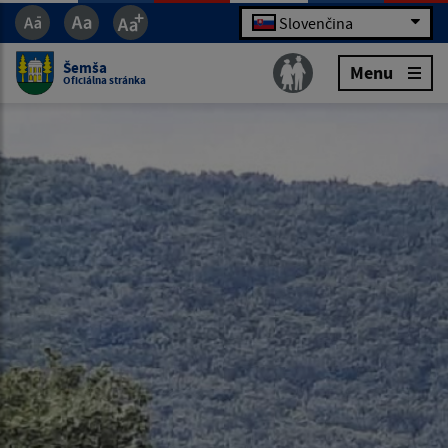
Slovenčina
Šemša
Menu
Oficiálna stránka