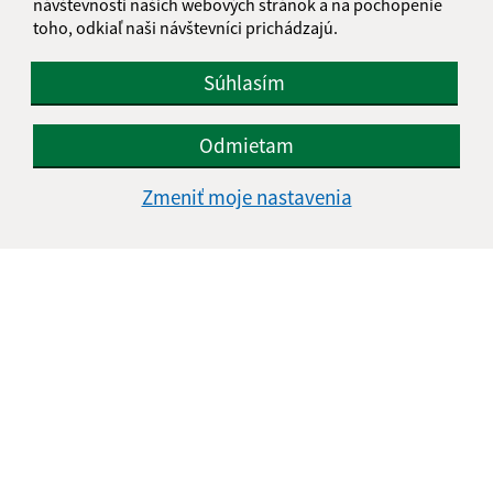
návštevnosti našich webových stránok a na pochopenie
toho, odkiaľ naši návštevníci prichádzajú.
Súhlasím
Odmietam
Zmeniť moje nastavenia
Informácie o stránke:
Vyhlásenie o prístupnosti
Autorské práva
Ochrana osobných údajov