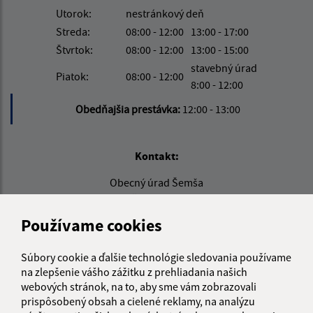
Utorok:
nestránkový deň
Streda:
08:00 - 12:00
13:00 - 17:00
Štvrtok:
08:00 - 12:00
13:00 - 15:00
stavebný úrad
Piatok:
08:00 - 12:00
8:00 - 12:00
Obedňajšia prestávka:
12:00 - 13:00
Kontakt:
Obecný úrad Šemša
Šemša 116
044 21, Šemša
Používame cookies
obecsemsa@semsa.sk
Súbory cookie a ďalšie technológie sledovania používame
+421 55 697 01 90
na zlepšenie vášho zážitku z prehliadania našich
webových stránok, na to, aby sme vám zobrazovali
IČO: 00324787
prispôsobený obsah a cielené reklamy, na analýzu