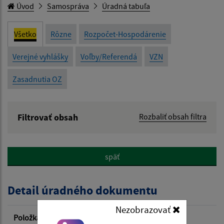
Úvod
Samospráva
Úradná tabuľa
Všetko
Rôzne
Rozpočet-Hospodárenie
Verejné vyhlášky
Voľby/Referendá
VZN
Zasadnutia OZ
Filtrovať obsah
Rozbaliť obsah filtra
Názov:
späť
Popis:
Detail úradného dokumentu
Dátum zverejnenia od:
Nezobrazovať
Položka
Informácia