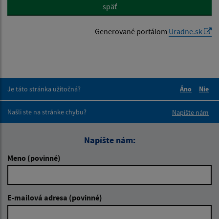
späť
Generované portálom
Uradne.sk
Je táto stránka užitočná?
Áno
Nie
Boli tieto 
Boli 
Našli ste na stránke chybu?
Napíšte nám
Napíšte nám:
Meno (povinné)
E-mailová adresa (povinné)