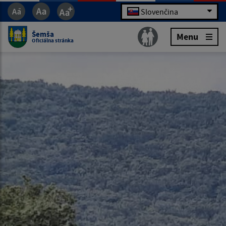
Slovenčina
Šemša
Menu
Oficiálna stránka