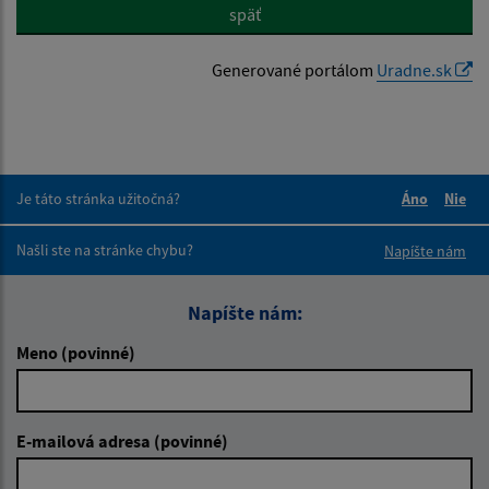
späť
Generované portálom
Uradne.sk
Je táto stránka užitočná?
Áno
Nie
Boli tieto 
Boli 
Našli ste na stránke chybu?
Napíšte nám
Napíšte nám:
Meno (povinné)
E-mailová adresa (povinné)