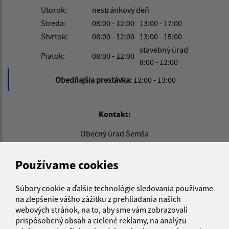
Utorok:
nestránkový deň
Streda:
08:00 - 12:00
13:00 - 17:00
Štvrtok:
08:00 - 12:00
13:00 - 15:00
stavebný úrad
Piatok:
08:00 - 12:00
8:00 - 12:00
Obedňajšia prestávka:
12:00 - 13:00
Kontakt:
Obecný úrad Šemša
Šemša 116
044 21, Šemša
Používame cookies
obecsemsa@semsa.sk
Súbory cookie a ďalšie technológie sledovania používame
+421 55 697 01 90
na zlepšenie vášho zážitku z prehliadania našich
webových stránok, na to, aby sme vám zobrazovali
IČO: 00324787
prispôsobený obsah a cielené reklamy, na analýzu