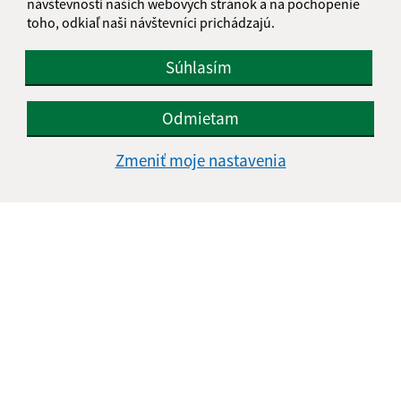
návštevnosti našich webových stránok a na pochopenie
toho, odkiaľ naši návštevníci prichádzajú.
Súhlasím
Odmietam
Zmeniť moje nastavenia
Informácie o stránke:
Vyhlásenie o prístupnosti
Autorské práva
Ochrana osobných údajov