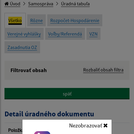
Úvod
Samospráva
Úradná tabuľa
Všetko
Rôzne
Rozpočet-Hospodárenie
Verejné vyhlášky
Voľby/Referendá
VZN
Zasadnutia OZ
Filtrovať obsah
Rozbaliť obsah filtra
Názov:
späť
Popis:
Detail úradného dokumentu
Dátum zverejnenia od:
Nezobrazovať
Položka
Informácia