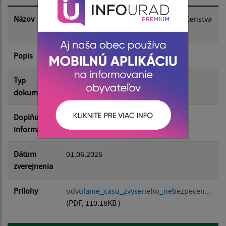
Dátum zverejnenia do:
Názov
Odvolanie času zvýšeného nebezpečenstva
vzniku požiaru
Popis
Filtrovať
Reset
Typ
Rôzne
dokumentu
Doplňujúce
informácie
Dátum
01.06.2026
zverejnenia
Prílohy
odvolanie_casu_zvyseneho_nebezpecen...
(PDF, 110.18KB )