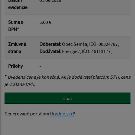
evidencie
Suma s
5.00 €
DPH*
Zmluvná
Odberateľ
: Obec Šemša, IČO: 00324787,
strana
Dodávateľ
: Energie2, IČO: 46113177,
Prílohy
-
*
Uvedená cena je konečná. Ak je dodávateľ platcom DPH, cena
je vrátane DPH.
späť
Generované portálom
Uradne.sk