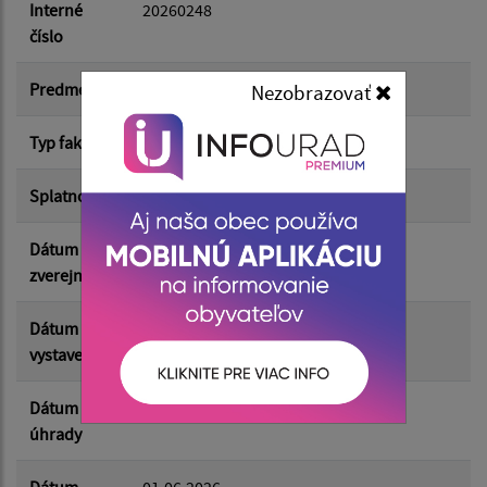
Dátum do:
Interné
20260248
číslo
Suma od:
Predmet
elektrická energia
Nezobrazovať
Typ faktúry
dodávateľská
Suma do:
Splatnosť
15.06.2026
Dátum
18.06.2026
Filtrovať
Reset
zverejnenia
Dátum
01.06.2026
vystavenia
Dátum
10.06.2026
úhrady
Dátum
01.06.2026