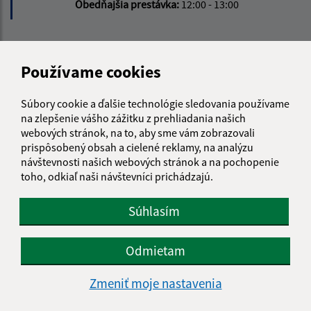
Obedňajšia prestávka:
12:00 - 13:00
Kontakt:
Používame cookies
Obecný úrad Šemša
Šemša 116
Súbory cookie a ďalšie technológie sledovania používame
044 21, Šemša
na zlepšenie vášho zážitku z prehliadania našich
webových stránok, na to, aby sme vám zobrazovali
obecsemsa@semsa.sk
prispôsobený obsah a cielené reklamy, na analýzu
+421 55 697 01 90
návštevnosti našich webových stránok a na pochopenie
toho, odkiaľ naši návštevníci prichádzajú.
IČO: 00324787
Súhlasím
Odmietam
Zmeniť moje nastavenia