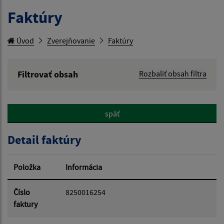
Faktúry
Úvod
Zverejňovanie
Faktúry
Filtrovať obsah
Rozbaliť obsah filtra
Hľadaný výraz:
späť
Hľadať v:
Detail faktúry
Typ dátumu:
Položka
Informácia
Dátum od:
Číslo
8250016254
faktury