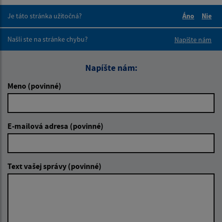
Je táto stránka užitočná?
Áno
Nie
Boli tieto 
Boli 
Našli ste na stránke chybu?
Napíšte nám
Napíšte nám:
Meno (povinné)
E-mailová adresa (povinné)
Text vašej správy (povinné)