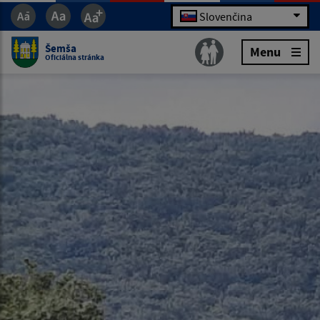
Slovenčina
Šemša
Menu
Oficiálna stránka