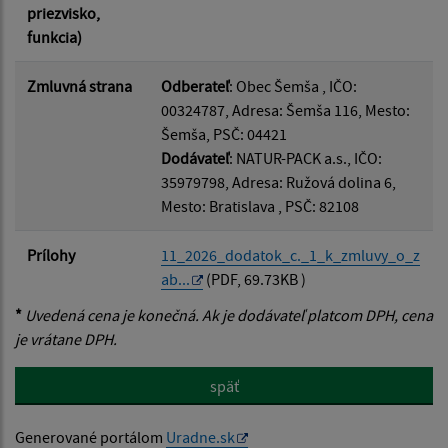
priezvisko,
funkcia)
Zmluvná strana
Odberateľ
: Obec Šemša , IČO:
00324787, Adresa: Šemša 116, Mesto:
Šemša, PSČ: 04421
Dodávateľ
: NATUR-PACK a.s., IČO:
35979798, Adresa: Ružová dolina 6,
Mesto: Bratislava , PSČ: 82108
Prílohy
11_2026_dodatok_c._1_k_zmluvy_o_z
ab...
(PDF, 69.73KB )
*
Uvedená cena je konečná. Ak je dodávateľ platcom DPH, cena
je vrátane DPH.
späť
Generované portálom
Uradne.sk