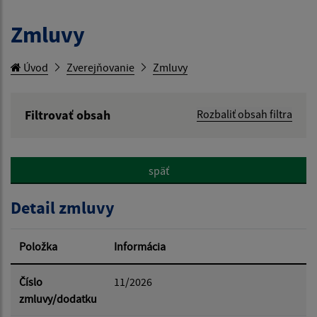
Zmluvy
Úvod
Zverejňovanie
Zmluvy
Filtrovať obsah
Rozbaliť obsah filtra
Hľadaný výraz:
späť
Hľadať v:
Detail zmluvy
Typ dátumu:
Položka
Informácia
Dátum od:
Číslo
11/2026
zmluvy/dodatku