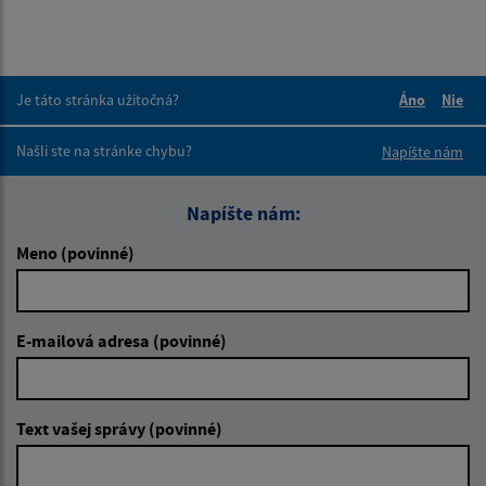
Je táto stránka užitočná?
Áno
Nie
Boli tieto 
Boli 
Našli ste na stránke chybu?
Napíšte nám
Napíšte nám:
Meno (povinné)
E-mailová adresa (povinné)
Text vašej správy (povinné)