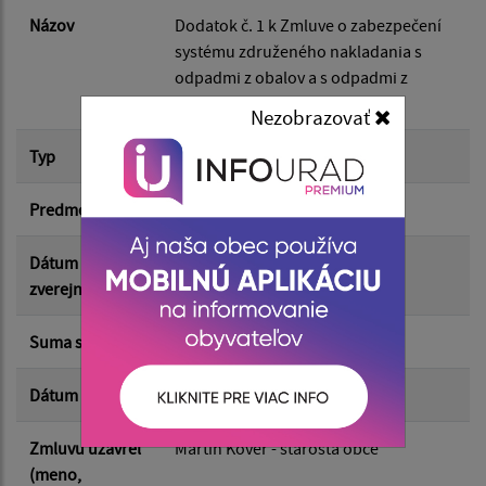
Dátum do:
Názov
Dodatok č. 1 k Zmluve o zabezpečení
systému združeného nakladania s
odpadmi z obalov a s odpadmi z
Suma od:
neobalových výrobkov
Nezobrazovať
Typ
Hlavná zmluva
Suma do:
Predmet
systém triedeného zberu
Typ:
Dátum
13.02.2026
zverejnenia
Suma s DPH*
0.00 €
Filtrovať
Reset
Dátum uzavretia
12.02.2026
Zmluvu uzavrel
Martin Kövér - starosta obce
(meno,