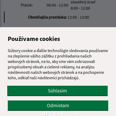
stavebný úrad
Piatok:
08:00 - 12:00
8:00 - 12:00
Obedňajšia prestávka:
12:00 - 13:00
Kontakt:
Používame cookies
Obecný úrad Šemša
Šemša 116
Súbory cookie a ďalšie technológie sledovania používame
na zlepšenie vášho zážitku z prehliadania našich
044 21, Šemša
webových stránok, na to, aby sme vám zobrazovali
prispôsobený obsah a cielené reklamy, na analýzu
obecsemsa@semsa.sk
návštevnosti našich webových stránok a na pochopenie
+421 55 697 01 90
toho, odkiaľ naši návštevníci prichádzajú.
IČO: 00324787
Súhlasím
Odmietam