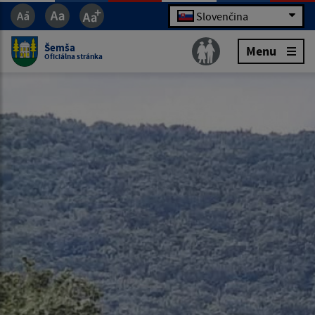
Slovenčina
Šemša
Menu
Oficiálna stránka