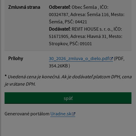
Zmluvná strana
Odberateľ
: Obec Šemša , IČO:
00324787, Adresa: Šemša 116, Mesto:
Šemša, PSČ: 04421
Dodávateľ
: REVIT HOUSE s. r. o., IČO:
51671905, Adresa: Hlavná 31, Mesto:
Stropkov, PSČ: 09101
Prílohy
30_2026_zmluva_o_dielo.pdf
(PDF,
354.26KB )
*
Uvedená cena je konečná. Ak je dodávateľ platcom DPH, cena
je vrátane DPH.
späť
Generované portálom
Uradne.sk