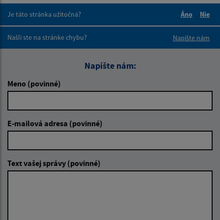
Je táto stránka užitočná?
Áno
Nie
Boli tieto 
Boli 
Našli ste na stránke chybu?
Napíšte nám
Napíšte nám:
Meno (povinné)
E-mailová adresa (povinné)
Text vašej správy (povinné)