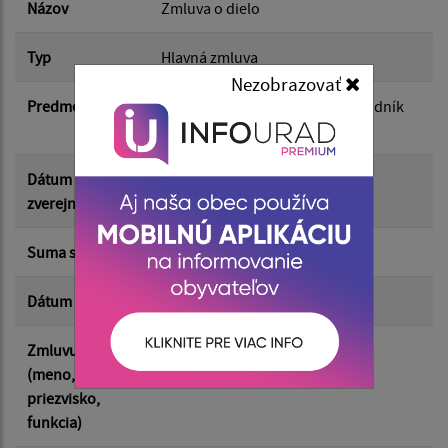
Dátum do:
Názov
Zmluva o dielo
Typ
Hlavná zmluva
Suma od:
Nezobrazovať
Predmet
zhotovenie diela k zákazke: Chodník
ku kaštieľu v obci Šemša
Suma do:
Dátum
03.06.2026
zverejnenia
Typ:
Suma s DPH*
123 613.92 €
Dátum uzavretia
20.04.2026
Filtrovať
Reset
Zmluvu uzavrel
Martin Kövér - starosta obce
(meno,
priezvisko,
funkcia)