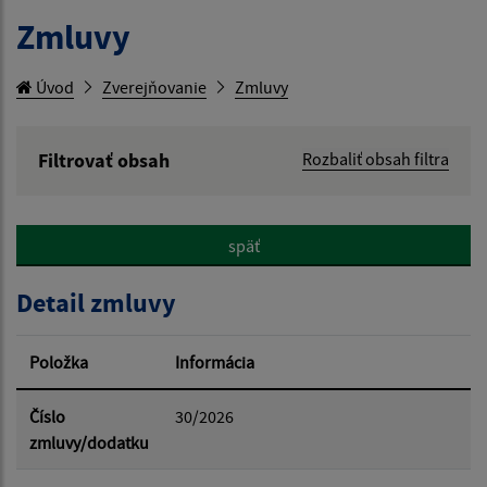
Zmluvy
Úvod
Zverejňovanie
Zmluvy
Filtrovať obsah
Rozbaliť obsah filtra
Hľadaný výraz:
späť
Hľadať v:
Detail zmluvy
Typ dátumu:
Položka
Informácia
Dátum od:
Číslo
30/2026
zmluvy/dodatku