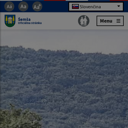
Slovenčina
Šemša
Menu
Oficiálna stránka