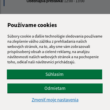
Obedňajšia prestávka:
12:00 - 13:00
Kontakt:
Používame cookies
Obecný úrad Šemša
Šemša 116
Súbory cookie a ďalšie technológie sledovania používame
044 21, Šemša
na zlepšenie vášho zážitku z prehliadania našich
webových stránok, na to, aby sme vám zobrazovali
obecsemsa@semsa.sk
prispôsobený obsah a cielené reklamy, na analýzu
+421 55 697 01 90
návštevnosti našich webových stránok a na pochopenie
toho, odkiaľ naši návštevníci prichádzajú.
IČO: 00324787
Súhlasím
Odmietam
Zmeniť moje nastavenia