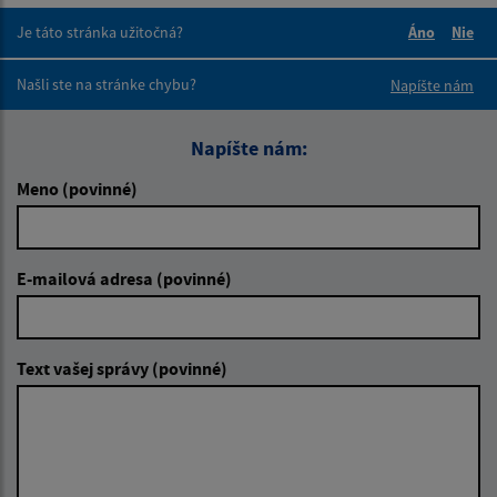
Je táto stránka užitočná?
Áno
Nie
Boli tieto 
Boli 
Našli ste na stránke chybu?
Napíšte nám
Napíšte nám:
Meno (povinné)
E-mailová adresa (povinné)
Text vašej správy (povinné)