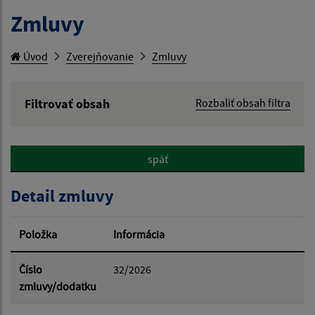
Zmluvy
Úvod
Zverejňovanie
Zmluvy
Filtrovať obsah
Rozbaliť obsah filtra
Hľadaný výraz:
späť
Hľadať v:
Detail zmluvy
Typ dátumu:
Položka
Informácia
Dátum od:
Číslo
32/2026
zmluvy/dodatku