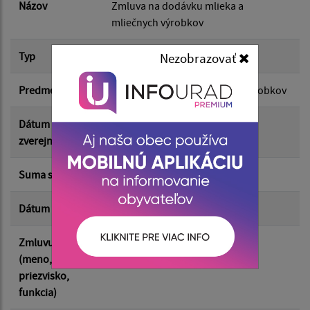
Dátum do:
Názov
Zmluva na dodávku mlieka a
mliečnych výrobkov
Suma od:
Typ
Hlavná zmluva
Nezobrazovať
Predmet
dodávka mlieka a mliečnych výrobkov
Suma do:
Dátum
24.06.2026
zverejnenia
Typ:
Suma s DPH*
0.00 €
Dátum uzavretia
13.04.2026
Filtrovať
Reset
Zmluvu uzavrel
Martin Kövér - starosta obce
(meno,
priezvisko,
funkcia)