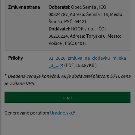
Zmluvná strana
Odberateľ
: Obec Šemša , IČO:
00324787, Adresa: Šemša 116, Mesto:
Šemša, PSČ: 04421
Dodávateľ
: HOOK s.r.o. , IČO:
36216224, Adresa: Toryská 6, Mesto:
Košice , PSČ: 04011
Prílohy
32_2026_zmluva_na_dodavku_mlieka
_a_...
(PDF, 153.87KB )
*
Uvedená cena je konečná. Ak je dodávateľ platcom DPH, cena
je vrátane DPH.
späť
Generované portálom
Uradne.sk