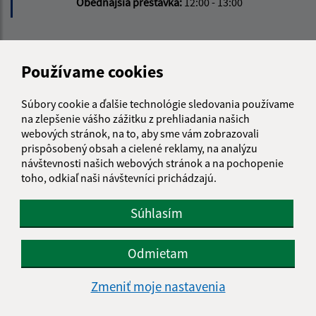
Obedňajšia prestávka:
12:00 - 13:00
Kontakt:
Používame cookies
Obecný úrad Šemša
Šemša 116
Súbory cookie a ďalšie technológie sledovania používame
044 21, Šemša
na zlepšenie vášho zážitku z prehliadania našich
webových stránok, na to, aby sme vám zobrazovali
obecsemsa@semsa.sk
prispôsobený obsah a cielené reklamy, na analýzu
+421 55 697 01 90
návštevnosti našich webových stránok a na pochopenie
toho, odkiaľ naši návštevníci prichádzajú.
IČO: 00324787
Súhlasím
Odmietam
Zmeniť moje nastavenia