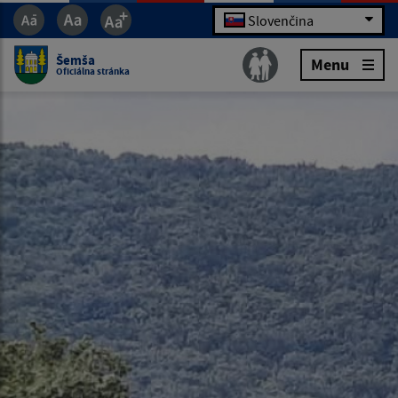
Slovenčina
Šemša
Menu
Oficiálna stránka