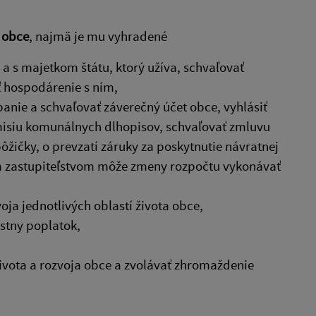
 obce
, najmä je mu vyhradené
 s majetkom štátu, ktorý užíva, schvaľovať
ť hospodárenie s ním,
anie a schvaľovať záverečný účet obce, vyhlásiť
misiu komunálnych dlhopisov, schvaľovať zmluvu
pôžičky, o prevzatí záruky za poskytnutie návratnej
m zastupiteľstvom môže zmeny rozpočtu vykonávať
oja jednotlivých oblastí života obce,
stny poplatok,
ivota a rozvoja obce a zvolávať zhromaždenie