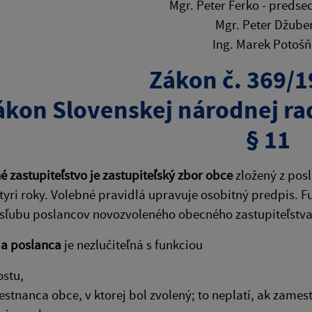
Mgr. Peter Ferko - predse
Mgr. Peter Džube
Ing. Marek Potoš
Zákon č. 369/1
ákon Slovenskej národnej ra
§ 11
 zastupiteľstvo je zastupiteľský zbor obce
zložený z pos
tyri roky. Volebné pravidlá upravuje osobitný predpis. 
sľubu poslancov novozvoleného obecného zastupiteľstva
ia poslanca
je nezlučiteľná s funkciou
ostu,
stnanca obce, v ktorej bol zvolený; to neplatí, ak zame