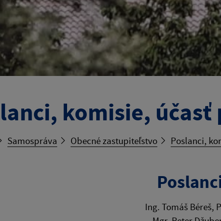
lanci, komisie, účasť
Samospráva
Obecné zastupiteľstvo
Poslanci, ko
Poslanc
Ing. Tomáš Béreš, 
Mgr. Peter Džube