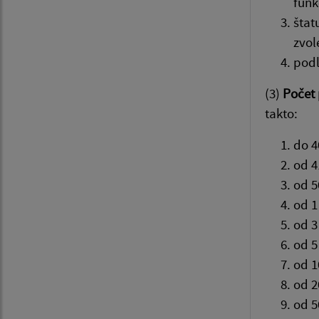
funk
štat
zvol
podľ
(3)
Počet 
takto:
do 4
od 4
od 5
od 1
od 3
od 5
od 1
od 2
od 5