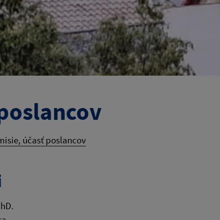
 poslancov
misie, účasť poslancov
i
PhD.
ra