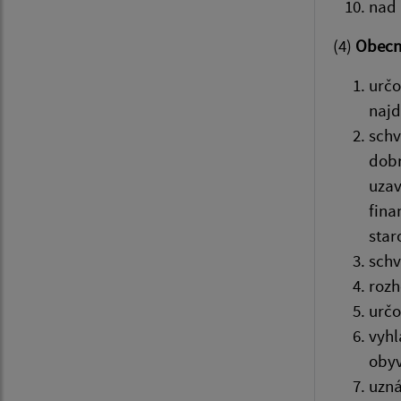
nad 
(4)
Obecné
určo
najd
schv
dobr
uzav
fina
star
schv
rozh
určo
vyhl
obyv
uzná