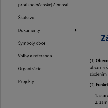
protispoločenskej činnosti
Školstvo
Dokumenty
Z
Symboly obce
Voľby a referendá
(1)
Obecné
obce na š
Organizácie
zložením 
Projekty
(2)
Funkc
star
zame