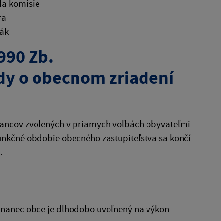
da komisie
ra
ňák
990 Zb.
dy o obecnom zriadení
lancov zvolených v priamych voľbách obyvateľmi
Funkčné obdobie obecného zastupiteľstva sa končí
.
stnanec obce je dlhodobo uvoľnený na výkon