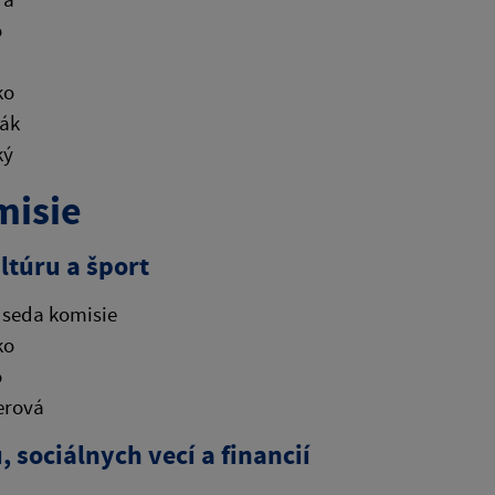
o
ko
ňák
ký
misie
ltúru a šport
dseda komisie
ko
o
erová
sociálnych vecí a financií