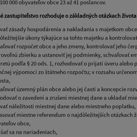
100 000 obyvateľov obce 23 až 41 poslancov.
 zastupiteľstvo rozhoduje o základných otázkach života
vať zásady hospodárenia a nakladania s majetkom obce a
ôležitejšie úkony týkajúce sa tohto majetku a kontrolova
aľovať rozpočet obce a jeho zmeny, kontrolovať jeho čerp
ovoľnú zbierku a ustanoviť jej podmienky, schvaľovať e
retú podľa § 20 ods. 1, rozhodovať o prijatí úveru alebo 
nčnej výpomoci zo štátneho rozpočtu; v rozsahu určeno
osta,
aľovať územný plán obce alebo jej časti a koncepcie rozv
odovať o zavedení a zrušení miestnej dane a ukladať mie
vať náležitosti miestnej dane alebo miestneho poplatku,
asovať miestne referendum o najdôležitejších otázkach ž
ateľov obce,
šať sa na nariadeniach,