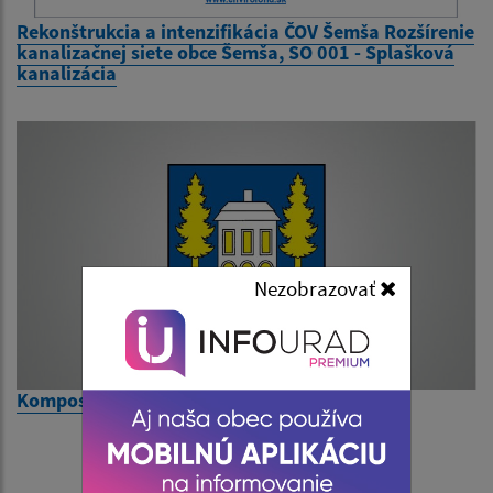
Rekonštrukcia a intenzifikácia ČOV Šemša Rozšírenie
kanalizačnej siete obce Šemša, SO 001 - Splašková
kanalizácia
Nezobrazovať
Kompostovacie nádoby Šemša