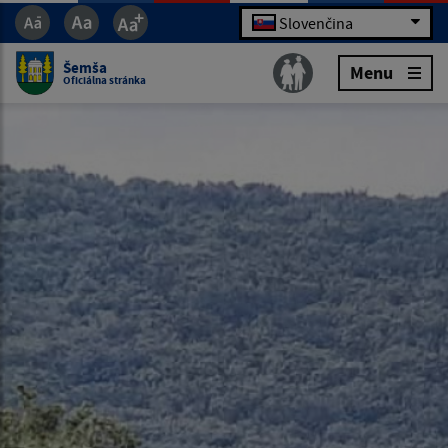
Slovenčina
Šemša
Menu
Oficiálna stránka