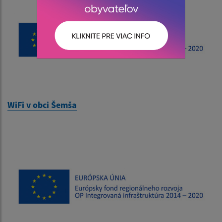
WiFi v obci Šemša