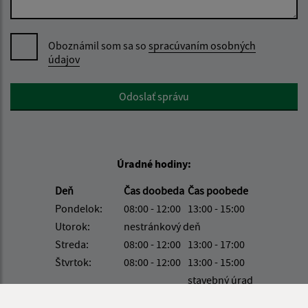
Oboznámil som sa so
spracúvaním osobných
údajov
Google reCaptcha Response
Odoslať správu
Úradné hodiny:
Deň
Čas doobeda
Čas poobede
Pondelok:
08:00 - 12:00
13:00 - 15:00
Utorok:
nestránkový deň
Streda:
08:00 - 12:00
13:00 - 17:00
Štvrtok:
08:00 - 12:00
13:00 - 15:00
stavebný úrad
Piatok:
08:00 - 12:00
8:00 - 12:00