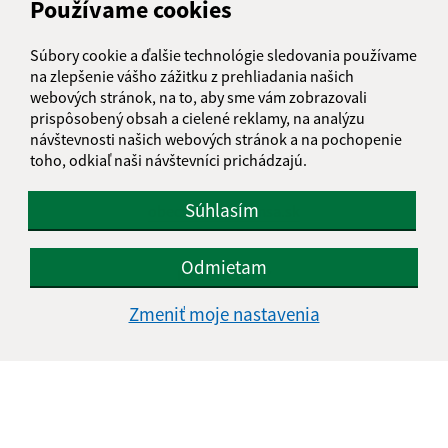
Používame cookies
Obedňajšia prestávka:
12:00 - 13:00
Súbory cookie a ďalšie technológie sledovania používame
na zlepšenie vášho zážitku z prehliadania našich
Kontakt:
webových stránok, na to, aby sme vám zobrazovali
prispôsobený obsah a cielené reklamy, na analýzu
Obecný úrad Šemša
návštevnosti našich webových stránok a na pochopenie
Šemša 116
toho, odkiaľ naši návštevníci prichádzajú.
044 21, Šemša
Súhlasím
obecsemsa@semsa.sk
+421 55 697 01 90
Odmietam
IČO: 00324787
Zmeniť moje nastavenia