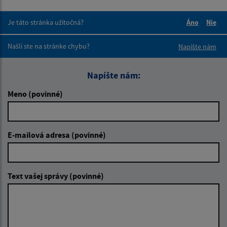
Je táto stránka užitočná?
Áno
Nie
Boli tieto 
Boli 
Našli ste na stránke chybu?
Napíšte nám
Napíšte nám:
Meno (povinné)
E-mailová adresa (povinné)
Text vašej správy (povinné)