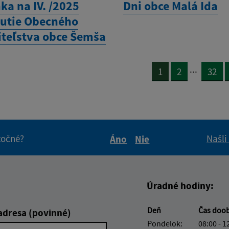
ka na IV. /2025
Dni obce Malá Ida
utie Obecného
iteľstva obce Šemša
...
1
2
32
itočné?
Našli
Áno
Nie
Boli tieto informácie pre 
Boli tieto informáci
Úradné hodiny:
Deň
Čas doo
adresa (povinné)
Pondelok:
08:00 - 1