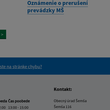
Oznámenie o prerušení
prevádzky MŠ
>
 ste na stránke chybu?
vás užitočné?
e pre vás užitočné?
Kontakt:
Obecný úrad Šemša
beda
Čas poobede
Šemša 116
2:00
13:00 - 15:00