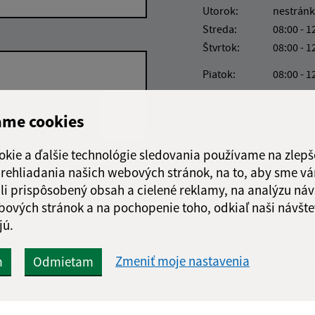
Utorok:
nestránk
Streda:
08:00 - 1
Štvrtok:
08:00 - 1
Piatok:
08:00 - 1
Obedňajšia prestáv
ame cookies
okie a ďalšie technológie sledovania používame na zlepš
Google reCaptcha Response
 prehliadania našich webových stránok, na to, aby sme v
Odoslať správu
li prispôsobený obsah a cielené reklamy, na analýzu náv
bových stránok a na pochopenie toho, odkiaľ naši návšte
jú.
Zmeniť moje nastavenia
m
Odmietam