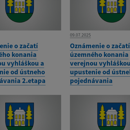
09.07.2025
nie o začatí
Oznámenie o začat
ho konania
územného konania
ou vyhláškou a
verejnou vyhláškou
nie od ústneho
upustenie od ústn
ávania 2.etapa
pojednávania