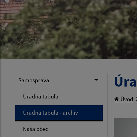
Úra
Samospráva
Úradná tabuľa
Úvod
Úradná tabuľa - archív
Naša obec