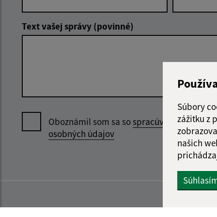
Text vašej správy (povinné)
Použív
Súbory co
zážitku z
Oboznámil som sa so
spracúvaním
zobrazova
osobných údajov
našich we
prichádza
Súhlasí