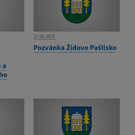
27.06.2025
í
Pozvánka Židovo Pašlisko
 a
eho