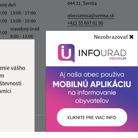
044 21, Šemša
ový deň
2:00
13:00 - 17:00
obecsemsa@semsa.sk
2:00
13:00 - 15:00
+421 55 697 01 90
stavebný úrad
2:00
IČO: 00324787
8:00 - 12:00
Nezobrazovať
ka:
12:00 - 13:00
enie vášho
ám
števnosti
vníci