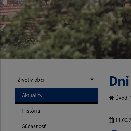
Dni
Život v obci
Aktuality
Úvod
História
11.06.
Súčasnosť