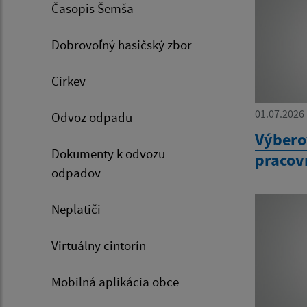
Časopis Šemša
Dobrovoľný hasičský zbor
Cirkev
01.07.2026
Odvoz odpadu
Výbero
Dokumenty k odvozu
pracov
odpadov
Neplatiči
Virtuálny cintorín
Mobilná aplikácia obce