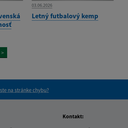
03.06.2026
venská
Letný futbalový kemp
nosť
>
 ste na stránke chybu?
vás užitočné?
e pre vás užitočné?
Kontakt: