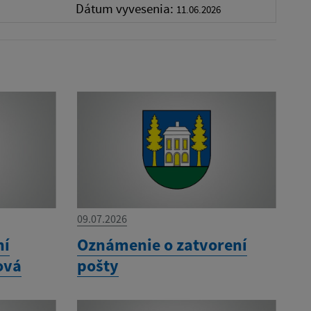
Dátum vyvesenia:
11.06.2026
09.07.2026
ní
Oznámenie o zatvorení
ová
pošty