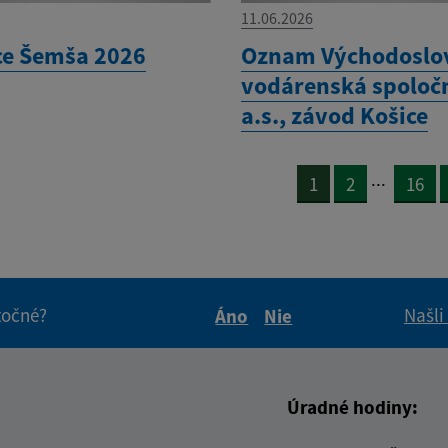
11.06.2026
ce Šemša 2026
Oznam Východoslo
vodárenská spoloč
a.s., závod Košice
...
1
2
16
itočné?
Našli
Áno
Nie
Boli tieto informácie pre 
Boli tieto informáci
Úradné hodiny: