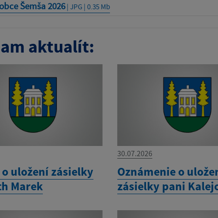
 obce Šemša 2026
| JPG | 0.35 Mb
am aktualít:
30.07.2026
o uložení zásielky
Oznámenie o ulože
th Marek
zásielky pani Kalej