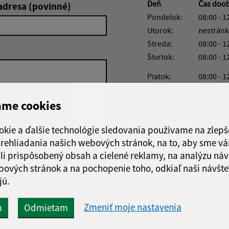
Deň
Čas doo
adresa (povinné)
Pondelok:
08:00 - 1
Utorok:
nestránk
Streda:
08:00 - 1
Štvrtok:
08:00 - 1
Piatok:
08:00 - 1
Obedňajšia prestáv
ame cookies
okie a ďalšie technológie sledovania používame na zlepš
 prehliadania našich webových stránok, na to, aby sme v
Google reCaptcha Response
Odoslať správu
li prispôsobený obsah a cielené reklamy, na analýzu náv
bových stránok a na pochopenie toho, odkiaľ naši návšte
jú.
Zmeniť moje nastavenia
m
Odmietam