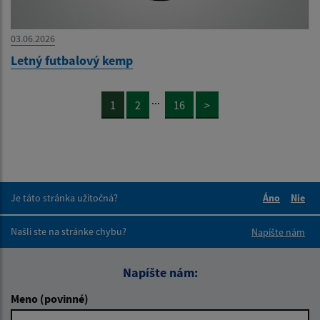
03.06.2026
Letný futbalový kemp
...
1
2
16
>
Je táto stránka užitočná?
Áno
Nie
Boli tieto 
Boli 
Našli ste na stránke chybu?
Napíšte nám
Napíšte nám:
Meno (povinné)