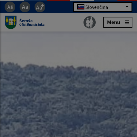
Slovenčina
Šemša
Menu
Oficiálna stránka