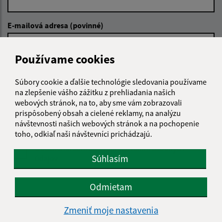
E-mailová adresa (povinné)
Používame cookies
Text vašej správy (povinné)
Súbory cookie a ďalšie technológie sledovania používame
na zlepšenie vášho zážitku z prehliadania našich
webových stránok, na to, aby sme vám zobrazovali
prispôsobený obsah a cielené reklamy, na analýzu
návštevnosti našich webových stránok a na pochopenie
toho, odkiaľ naši návštevníci prichádzajú.
Oboznámil som sa so
spracúvaním osobných
Súhlasím
údajov
Google reCaptcha Response
Odoslať správu
Odmietam
Zmeniť moje nastavenia