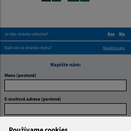
Je táto stránka užitočná?
Áno
Nie
Boli tieto 
Boli 
Našli ste na stránke chybu?
Napíšte nám
Napíšte nám:
Meno (povinné)
E-mailová adresa (povinné)
Text vašej správy (povinné)
Používame cookies