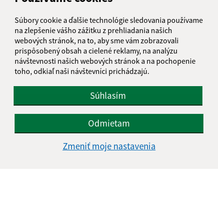
Súbory cookie a ďalšie technológie sledovania používame
na zlepšenie vášho zážitku z prehliadania našich
webových stránok, na to, aby sme vám zobrazovali
prispôsobený obsah a cielené reklamy, na analýzu
návštevnosti našich webových stránok a na pochopenie
Oboznámil som sa so
spracúvaním osobných
toho, odkiaľ naši návštevníci prichádzajú.
údajov
Súhlasím
Google reCaptcha Response
Odoslať správu
Odmietam
Zmeniť moje nastavenia
Úradné hodiny:
Deň
Čas doobeda
Čas poobede
Pondelok:
08:00 - 12:00
13:00 - 15:00
Utorok:
nestránkový deň
Streda:
08:00 - 12:00
13:00 - 17:00