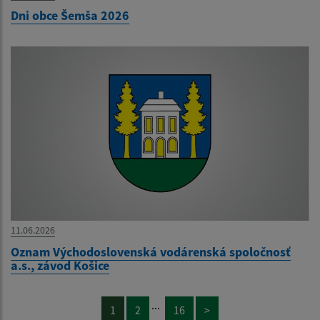
Dni obce Šemša 2026
11.06.2026
Oznam Východoslovenská vodárenská spoločnosť
a.s., závod Košice
...
1
2
16
>