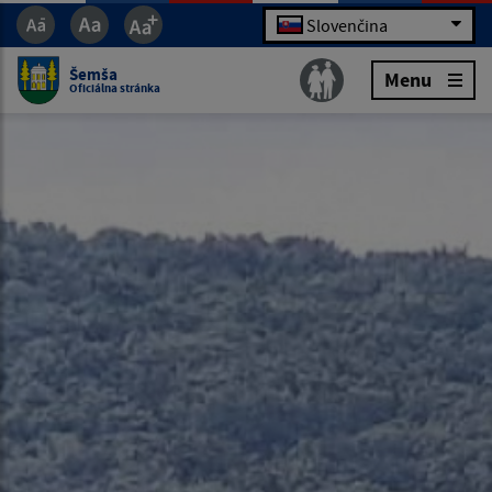
Slovenčina
Šemša
Menu
Oficiálna stránka