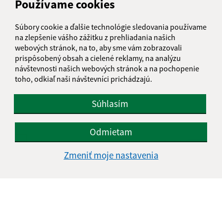
Používame cookies
E-mailová adresa (povinné)
Súbory cookie a ďalšie technológie sledovania používame
na zlepšenie vášho zážitku z prehliadania našich
webových stránok, na to, aby sme vám zobrazovali
prispôsobený obsah a cielené reklamy, na analýzu
Text vašej správy (povinné)
návštevnosti našich webových stránok a na pochopenie
toho, odkiaľ naši návštevníci prichádzajú.
Súhlasím
Odmietam
Oboznámil som sa so
spracúvaním osobných
údajov
Zmeniť moje nastavenia
Google reCaptcha Response
Odoslať správu