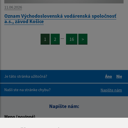
11.06.2026
Oznam Východoslovenská vodárenská spoločnosť
a.s., závod Košice
...
1
2
16
>
Je táto stránka užitočná?
Áno
Nie
Boli tieto 
Boli 
Našli ste na stránke chybu?
Napíšte nám
Napíšte nám:
Meno (povinné)