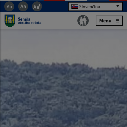
Slovenčina
Šemša
Menu
Oficiálna stránka