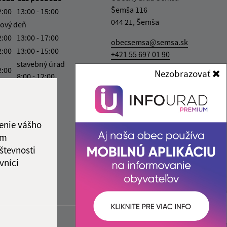
Šemša 116
2:00
13:00 - 15:00
044 21, Šemša
ový deň
2:00
13:00 - 17:00
obecsemsa@semsa.sk
2:00
13:00 - 15:00
+421 55 697 01 90
stavebný úrad
2:00
Nezobrazovať
IČO: 00324787
8:00 - 12:00
ka:
12:00 - 13:00
enie vášho
ám
števnosti
vníci