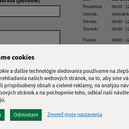
adresa (povinné)
Pondelok:
08:00 - 1
Utorok:
nestránk
Streda:
08:00 - 1
Štvrtok:
08:00 - 1
Piatok:
08:00 - 1
Obedňajšia prestáv
ame cookies
okie a ďalšie technológie sledovania používame na zlepš
 prehliadania našich webových stránok, na to, aby sme v
Google reCaptcha Response
Odoslať správu
li prispôsobený obsah a cielené reklamy, na analýzu náv
bových stránok a na pochopenie toho, odkiaľ naši návšte
jú.
Zmeniť moje nastavenia
m
Odmietam