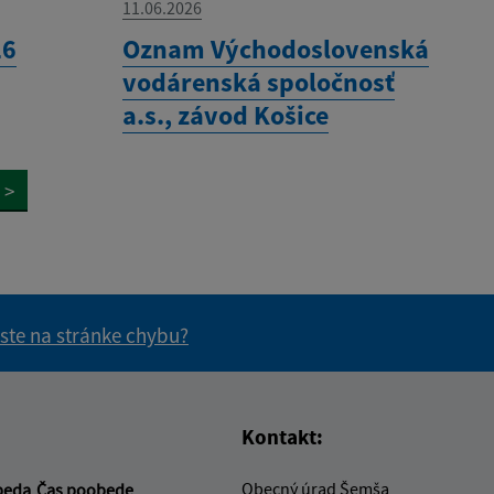
11.06.2026
26
Oznam Východoslovenská
vodárenská spoločnosť
a.s., závod Košice
>
 ste na stránke chybu?
vás užitočné?
e pre vás užitočné?
Kontakt:
Obecný úrad Šemša
beda
Čas poobede