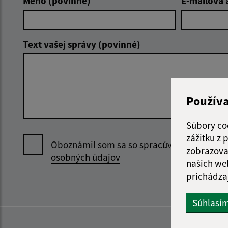
Meno (povinné)
E-mailová 
Text vašej správy (povinné)
Použív
Súbory co
zážitku z
Oboznámil som sa so
spracúvaním
zobrazova
osobných údajov
našich we
prichádza
Súhlasí