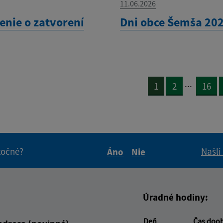
11.06.2026
nie o zatvorení
Dni obce Šemša 20
...
1
2
16
itočné?
Našli
Áno
Nie
Boli tieto informácie pre 
Boli tieto informáci
Úradné hodiny:
Deň
Čas doo