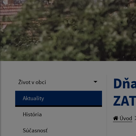
Dňa
Život v obci
ZAT
Aktuality
História
Úvod
Súčasnosť