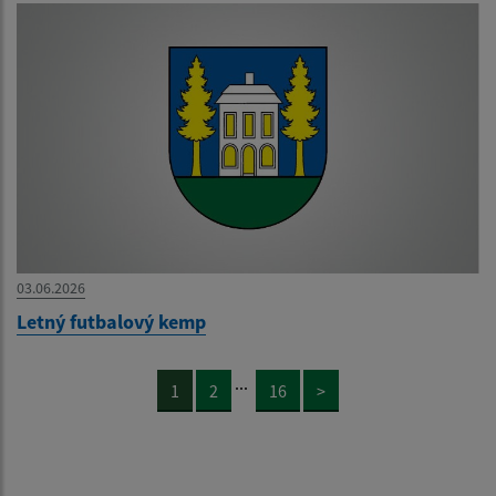
03.06.2026
Letný futbalový kemp
...
1
2
16
>