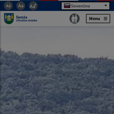
Slovenčina
Šemša
Menu
Oficiálna stránka