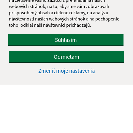
webových stránok, na to, aby sme vám zobrazovali
prispôsobený obsah a cielené reklamy, na analýzu
Oboznámil som sa so
spracúvaním osobných
návštevnosti našich webových stránok a na pochopenie
údajov
toho, odkiaľ naši návštevníci prichádzajú.
Google reCaptcha Response
Odoslať správu
Súhlasím
Odmietam
Úradné hodiny:
Zmeniť moje nastavenia
Deň
Čas doobeda
Čas poobede
Pondelok:
08:00 - 12:00
13:00 - 15:00
Utorok:
nestránkový deň
Streda:
08:00 - 12:00
13:00 - 17:00
Štvrtok:
08:00 - 12:00
13:00 - 15:00
stavebný úrad
Piatok:
08:00 - 12:00
8:00 - 12:00