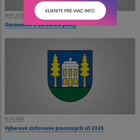
09.07.2026
Oznámenie o zatvorení pošty
01.07.2026
Výberové zisťovanie pracovných síl 2026