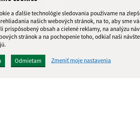
Piatok:
08:00 - 1
okie a ďalšie technológie sledovania používame na zlepš
Obedňajšia prestáv
 prehliadania našich webových stránok, na to, aby sme v
li prispôsobený obsah a cielené reklamy, na analýzu náv
bových stránok a na pochopenie toho, odkiaľ naši návšte
jú.
Google reCaptcha Response
Odoslať správu
Zmeniť moje nastavenia
m
Odmietam