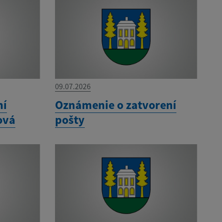
09.07.2026
ní
Oznámenie o zatvorení
ová
pošty