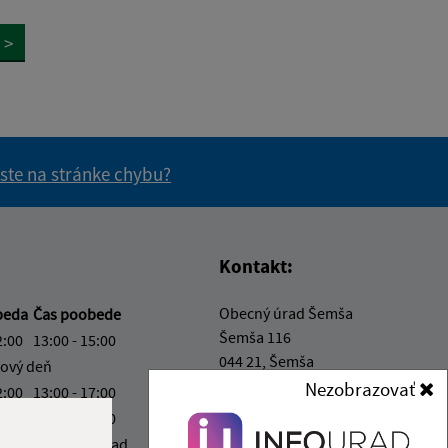
>
 ste na stránke chybu?
vás užitočné?
e pre vás užitočné?
Kontakt:
Obecný úrad Šemša
beda
Čas poobede
Šemša 116
2:00
13:00 - 15:00
044 21, Šemša
ový deň
Nezobrazovať
2:00
13:00 - 17:00
obecsemsa@semsa.sk
2:00
13:00 - 15:00
+421 55 697 01 90
stavebný úrad