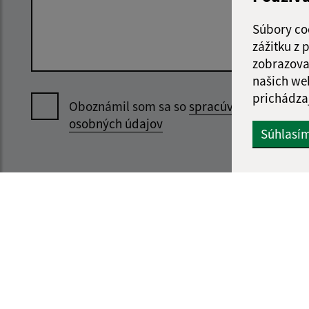
Súbory co
zážitku z
zobrazova
našich we
prichádza
Oboznámil som sa so
spracúvaním
osobných údajov
Súhlasí