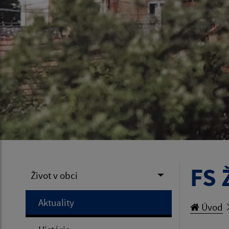
FS 
Život v obci
Aktuality
Úvod