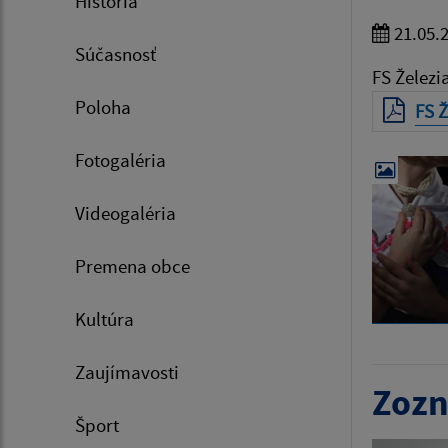
História
21.05.
Súčasnosť
FS Železi
Poloha
FS Ž
Fotogaléria
Videogaléria
Premena obce
Kultúra
Zaujímavosti
Zozn
Šport