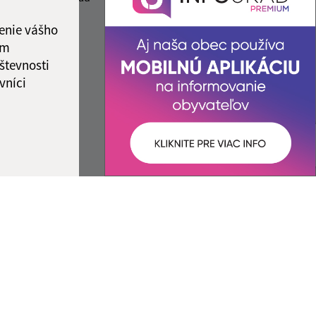
2:00
IČO: 00324787
8:00 - 12:00
enie vášho
ka:
12:00 - 13:00
ám
števnosti
vníci