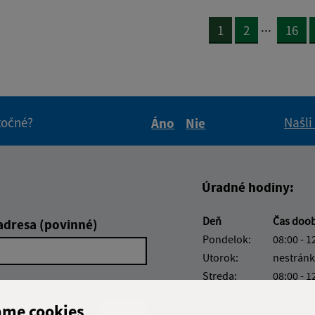
...
1
2
16
itočné?
Našli
Áno
Nie
Boli tieto informácie pre 
Boli tieto informáci
Úradné hodiny:
Deň
Čas doo
adresa (povinné)
Pondelok:
08:00 - 1
Utorok:
nestránk
Streda:
08:00 - 1
Štvrtok:
08:00 - 1
ame cookies