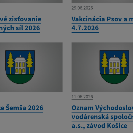
29.06.2026
vé zisťovanie
Vakcinácia Psov a 
ných síl 2026
4.7.2026
11.06.2026
ce Šemša 2026
Oznam Východoslo
vodárenská spoloč
a.s., závod Košice