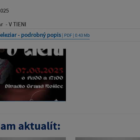
2025
ar - V TIENI
eleziar - podrobný popis
| PDF | 0.43 Mb
am aktualít: