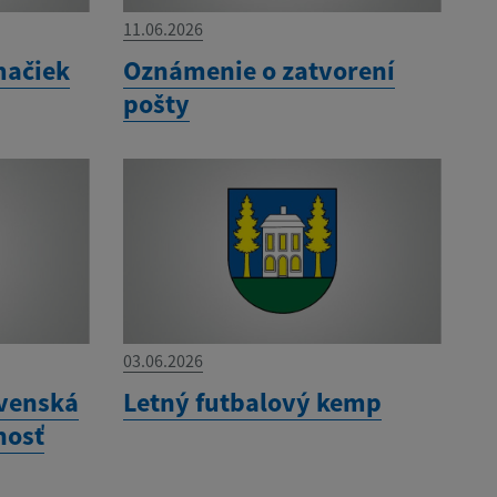
11.06.2026
mačiek
Oznámenie o zatvorení
pošty
03.06.2026
venská
Letný futbalový kemp
nosť