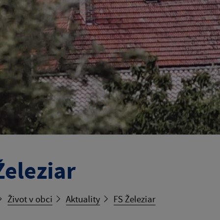
Železiar
Život v obci
Aktuality
FS Železiar