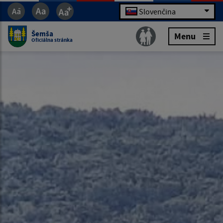
Slovenčina
Šemša
Menu
Oficiálna stránka