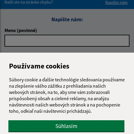
Našli ste na stránke chybu?
Napíšte nám
Napíšte nám:
Meno (povinné)
E-mailová adresa (povinné)
Používame cookies
Text vašej správy (povinné)
Súbory cookie a ďalšie technológie sledovania používame
na zlepšenie vášho zážitku z prehliadania našich
webových stránok, na to, aby sme vám zobrazovali
prispôsobený obsah a cielené reklamy, na analýzu
návštevnosti našich webových stránok a na pochopenie
toho, odkiaľ naši návštevníci prichádzajú.
Súhlasím
Oboznámil som sa so
spracúvaním osobných