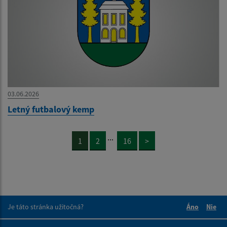
03.06.2026
Letný futbalový kemp
...
1
2
16
>
Je táto stránka užitočná?
Áno
Nie
Boli tieto 
Boli 