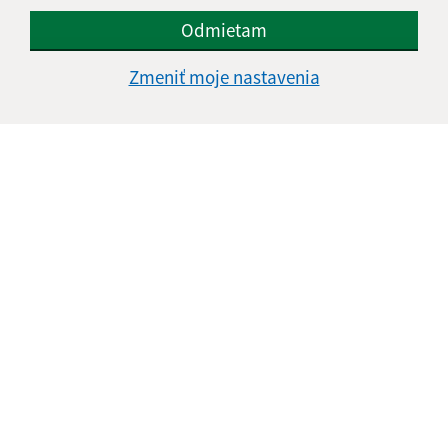
údajov
Odmietam
Google reCaptcha Response
Odoslať správu
Zmeniť moje nastavenia
Úradné hodiny:
Deň
Čas doobeda
Čas poobede
Pondelok:
08:00 - 12:00
13:00 - 15:00
Utorok:
nestránkový deň
Streda:
08:00 - 12:00
13:00 - 17:00
Štvrtok:
08:00 - 12:00
13:00 - 15:00
stavebný úrad
Piatok:
08:00 - 12:00
8:00 - 12:00
Obedňajšia prestávka:
12:00 - 13:00