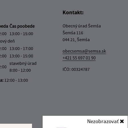
Kontakt:
Obecný úrad Šemša
beda
Čas poobede
Šemša 116
2:00
13:00 - 15:00
044 21, Šemša
ový deň
2:00
13:00 - 17:00
obecsemsa@semsa.sk
2:00
13:00 - 15:00
+421 55 697 01 90
stavebný úrad
2:00
IČO: 00324787
8:00 - 12:00
ka:
12:00 - 13:00
Nezobrazovať