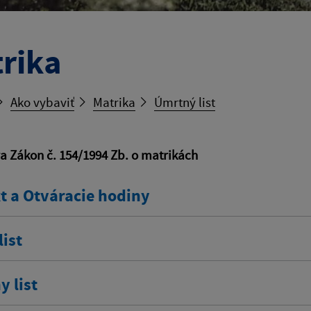
rika
Ako vybaviť
Matrika
Úmrtný list
va Zákon č. 154/1994 Zb. o matrikách
t a Otváracie hodiny
ist
 list