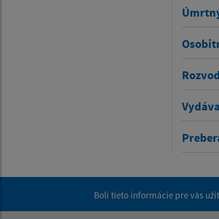
Úmrtný
Osobit
Rozvod
Vydáva
Prebera
Boli tieto informácie pre vás už