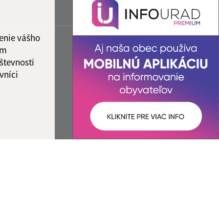
enie vášho
ám
števnosti
vníci
ované:
Správca obsahu: