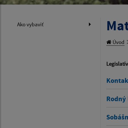
Mat
Ako vybaviť
Úvod
Legislatí
Kontak
Rodný l
Sobášny