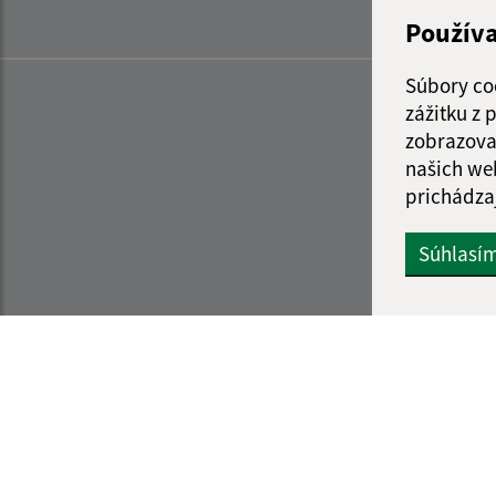
Použív
Súbory co
zážitku z
zobrazova
našich we
prichádza
Súhlasí
Informácie o stránke:
Navigácia: