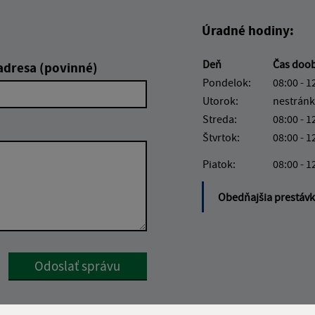
Úradné hodiny:
Deň
Čas doo
adresa (povinné)
Pondelok:
08:00 - 1
Utorok:
nestránk
Streda:
08:00 - 1
Štvrtok:
08:00 - 1
Piatok:
08:00 - 1
Obedňajšia prestáv
Google reCaptcha Response
Odoslať správu