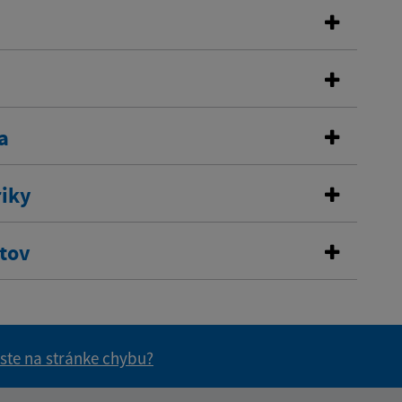
a
riky
stov
 ste na stránke chybu?
vás užitočné?
e pre vás užitočné?