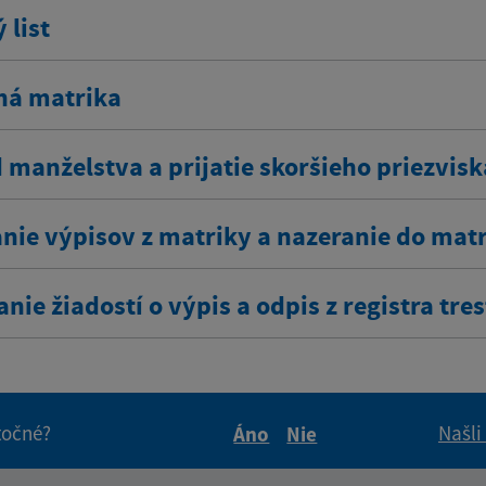
 list
ná matrika
 manželstva a prijatie skoršieho priezvisk
nie výpisov z matriky a nazeranie do mat
nie žiadostí o výpis a odpis z registra tre
itočné?
Našli
Áno
Nie
Boli tieto informácie pre 
Boli tieto informáci