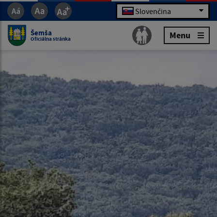
Slovenčina
Šemša
Menu
Oficiálna stránka