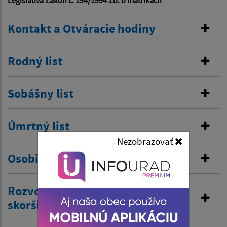
Legislatíva Zákon č. 154/1994 Zb. o matrikách
Kontakt a Otváracie hodiny
Rodný list
Sobášny list
Úmrtný list
Nezobrazovať
Osobitná matrika
Rozvod manželstva a prijatie
skoršieho priezviska