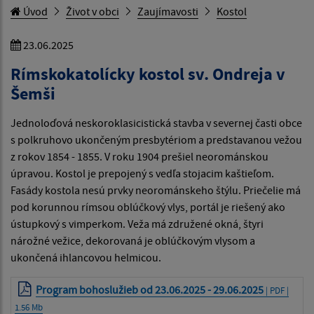
Úvod
Život v obci
Zaujímavosti
Kostol
23.06.2025
Rímskokatolícky kostol sv. Ondreja v
Šemši
Jednoloďová neskoroklasicistická stavba v severnej časti obce
s polkruhovo ukončeným presbytériom a predstavanou vežou
z rokov 1854 - 1855. V roku 1904 prešiel neorománskou
úpravou. Kostol je prepojený s vedľa stojacim kaštieľom.
Fasády kostola nesú prvky neorománskeho štýlu. Priečelie má
pod korunnou rímsou oblúčkový vlys, portál je riešený ako
ústupkový s vimperkom. Veža má združené okná, štyri
nárožné vežice, dekorovaná je oblúčkovým vlysom a
ukončená ihlancovou helmicou.
Program bohoslužieb od 23.06.2025 - 29.06.2025
| PDF |
1.56 Mb