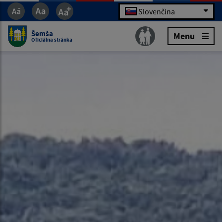
Slovenčina
Šemša
Menu
Oficiálna stránka