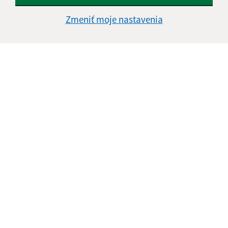
Zmeniť moje nastavenia
Informácie o stránke:
Vyhlásenie o prístupnosti
Autorské práva
Ochrana osobných údajov
Navigácia:
Vytlačiť aktuálnu stránku
Mapa stránok
Cookies
Rýchle odkazy:
Naša obec