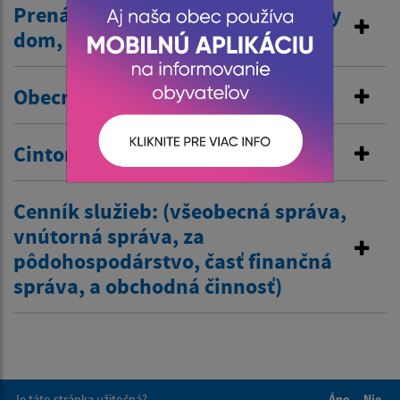
Prenájom nehnuteľností /kultúrny
dom, …/
Obecné nájomné byty
Cintorínske poplatky
Cenník služieb: (všeobecná správa,
vnútorná správa, za
pôdohospodárstvo, časť finančná
správa, a obchodná činnosť)
Je táto stránka užitočná?
Áno
Nie