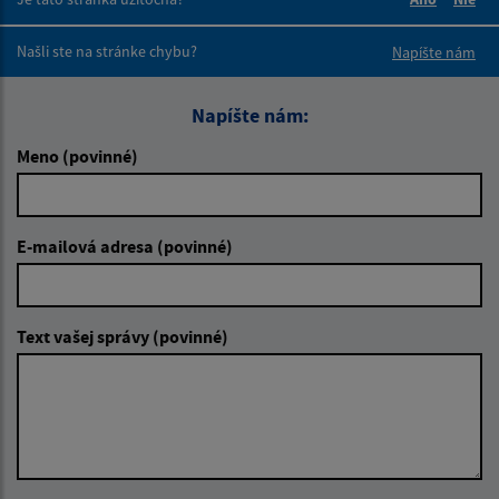
Boli tieto 
Boli 
Našli ste na stránke chybu?
Napíšte nám
Napíšte nám:
Meno (povinné)
E-mailová adresa (povinné)
Text vašej správy (povinné)