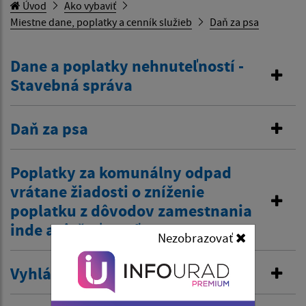
Úvod
Ako vybaviť
Miestne dane, poplatky a cenník služieb
Daň za psa
Dane a poplatky nehnuteľností -
Stavebná správa
Daň za psa
Poplatky za komunálny odpad
vrátane žiadosti o zníženie
poplatku z dôvodov zamestnania
inde a tiež zťp atď.
Nezobrazovať
Vyhlásenie v miestnom rozhlase