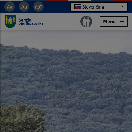
Slovenčina
Šemša
Menu
Oficiálna stránka