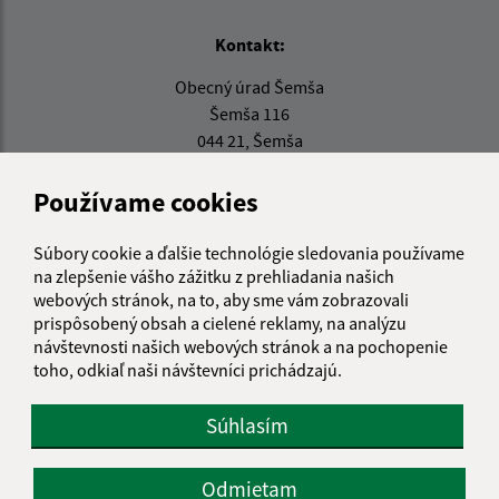
Kontakt:
Obecný úrad Šemša
Šemša 116
044 21, Šemša
obecsemsa@semsa.sk
Používame cookies
+421 55 697 01 90
Súbory cookie a ďalšie technológie sledovania používame
IČO: 00324787
na zlepšenie vášho zážitku z prehliadania našich
webových stránok, na to, aby sme vám zobrazovali
prispôsobený obsah a cielené reklamy, na analýzu
návštevnosti našich webových stránok a na pochopenie
toho, odkiaľ naši návštevníci prichádzajú.
Súhlasím
Odmietam