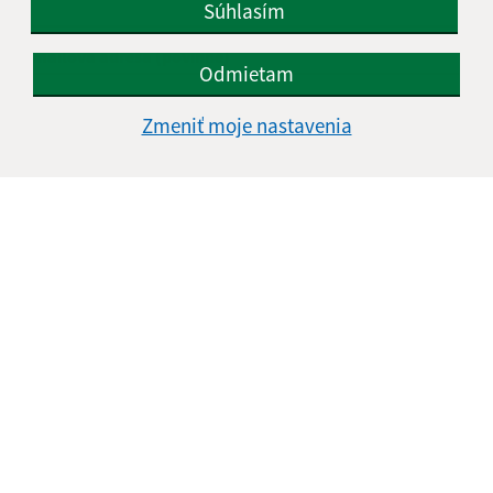
Súhlasím
E-mailová adresa (povinné)
Odmietam
Zmeniť moje nastavenia
Text vašej správy (povinné)
Oboznámil som sa so
spracúvaním osobných
údajov
Google reCaptcha Response
Odoslať správu