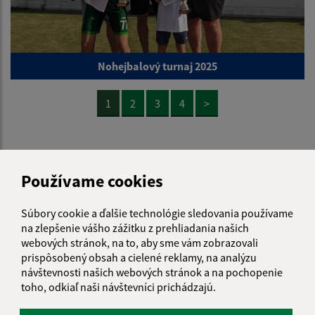
Nohejbalový turnaj 2025
1
2
3
4
>
Používame cookies
Je táto stránka užitočná?
Áno
Nie
Boli tieto 
Boli 
Súbory cookie a ďalšie technológie sledovania používame
na zlepšenie vášho zážitku z prehliadania našich
Našli ste na stránke chybu?
Napíšte nám
webových stránok, na to, aby sme vám zobrazovali
prispôsobený obsah a cielené reklamy, na analýzu
Napíšte nám:
návštevnosti našich webových stránok a na pochopenie
toho, odkiaľ naši návštevníci prichádzajú.
Meno (povinné)