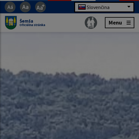
Slovenčina
Šemša
Menu
Oficiálna stránka