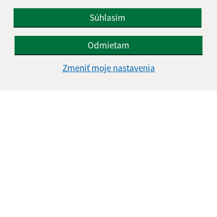
Text vašej správy (povinné)
Súhlasím
Odmietam
Zmeniť moje nastavenia
Oboznámil som sa so
spracúvaním osobných
údajov
Google reCaptcha Response
Odoslať správu
Úradné hodiny:
Deň
Čas doobeda
Čas poobede
Pondelok:
08:00 - 12:00
13:00 - 15:00