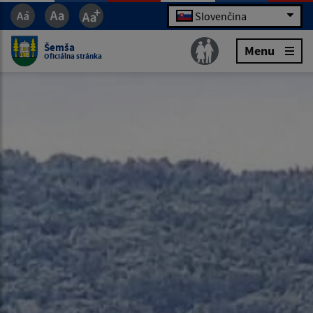
Slovenčina
Šemša
Menu
Oficiálna stránka