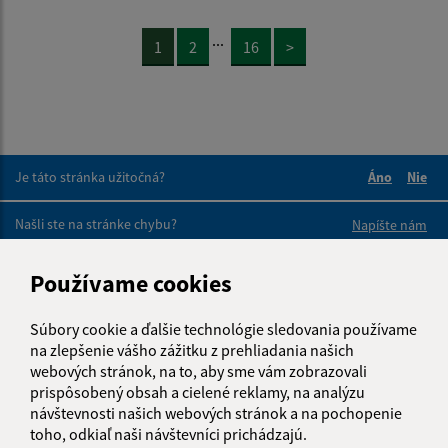
...
1
2
16
>
Je táto stránka užitočná?
Áno
Nie
Boli tieto 
Boli 
Našli ste na stránke chybu?
Napíšte nám
Používame cookies
Napíšte nám:
Meno (povinné)
Súbory cookie a ďalšie technológie sledovania používame
na zlepšenie vášho zážitku z prehliadania našich
webových stránok, na to, aby sme vám zobrazovali
prispôsobený obsah a cielené reklamy, na analýzu
E-mailová adresa (povinné)
návštevnosti našich webových stránok a na pochopenie
toho, odkiaľ naši návštevníci prichádzajú.