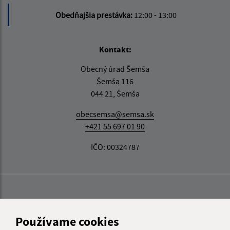
Obedňajšia prestávka:
12:00 - 13:00
Kontakt:
Obecný úrad Šemša
Šemša 116
044 21, Šemša
obecsemsa@semsa.sk
+421 55 697 01 90
IČO: 00324787
Používame cookies