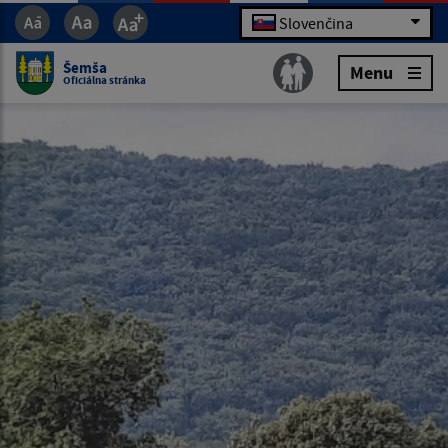
Slovenčina
Šemša
Menu
Oficiálna stránka