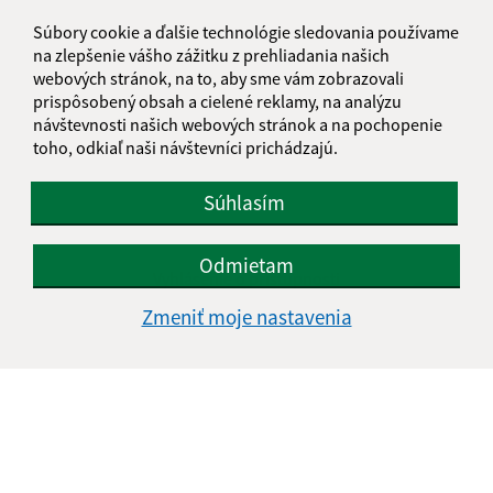
Súbory cookie a ďalšie technológie sledovania používame
na zlepšenie vášho zážitku z prehliadania našich
webových stránok, na to, aby sme vám zobrazovali
prispôsobený obsah a cielené reklamy, na analýzu
návštevnosti našich webových stránok a na pochopenie
toho, odkiaľ naši návštevníci prichádzajú.
Súhlasím
Informácie o stránke:
Odmietam
Vyhlásenie o prístupnosti
Autorské práva
Zmeniť moje nastavenia
Ochrana osobných údajov
Navigácia:
Vytlačiť aktuálnu stránku
Mapa stránok
Cookies