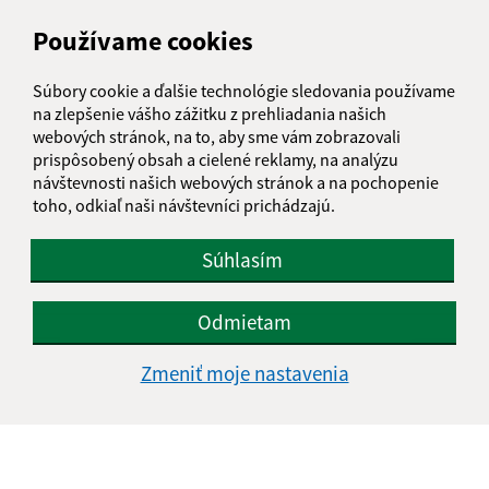
Používame cookies
E-mailová adresa (povinné)
Súbory cookie a ďalšie technológie sledovania používame
na zlepšenie vášho zážitku z prehliadania našich
webových stránok, na to, aby sme vám zobrazovali
prispôsobený obsah a cielené reklamy, na analýzu
Text vašej správy (povinné)
návštevnosti našich webových stránok a na pochopenie
toho, odkiaľ naši návštevníci prichádzajú.
Súhlasím
Odmietam
Oboznámil som sa so
spracúvaním osobných
Zmeniť moje nastavenia
údajov
Google reCaptcha Response
Odoslať správu