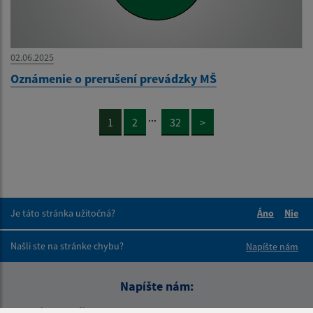
02.06.2025
Oznámenie o prerušení prevádzky MŠ
...
1
2
32
>
Je táto stránka užitočná?
Áno
Nie
Boli tieto 
Boli 
Našli ste na stránke chybu?
Napíšte nám
Napíšte nám:
Meno (povinné)