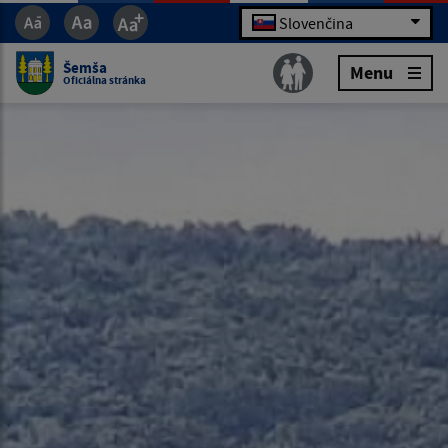
Slovenčina
Šemša
Menu
Oficiálna stránka