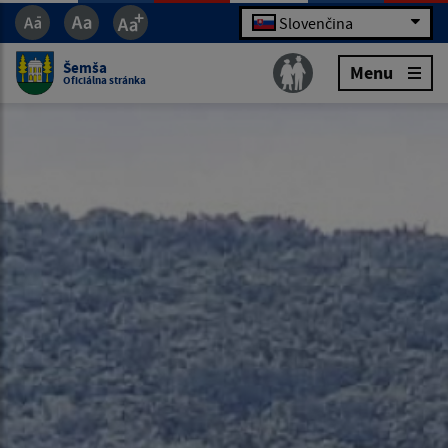
Slovenčina
Šemša
Menu
Oficiálna stránka