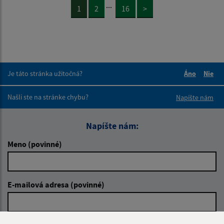
...
1
2
16
>
Je táto stránka užitočná?
Áno
Nie
Boli tieto 
Boli 
Našli ste na stránke chybu?
Napíšte nám
Napíšte nám:
Meno (povinné)
E-mailová adresa (povinné)