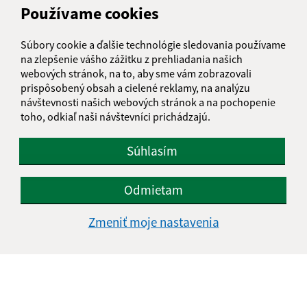
Text vašej správy (povinné)
Používame cookies
Súbory cookie a ďalšie technológie sledovania používame
na zlepšenie vášho zážitku z prehliadania našich
webových stránok, na to, aby sme vám zobrazovali
prispôsobený obsah a cielené reklamy, na analýzu
návštevnosti našich webových stránok a na pochopenie
Oboznámil som sa so
spracúvaním osobných
toho, odkiaľ naši návštevníci prichádzajú.
údajov
Súhlasím
Google reCaptcha Response
Odoslať správu
Odmietam
Zmeniť moje nastavenia
Úradné hodiny:
Deň
Čas doobeda
Čas poobede
Pondelok:
08:00 - 12:00
13:00 - 15:00
Utorok:
nestránkový deň