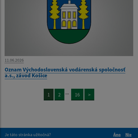
11.06.2026
Oznam Východoslovenská vodárenská spoločnosť
a.s., závod Košice
...
1
2
16
>
Je táto stránka užitočná?
Áno
Nie