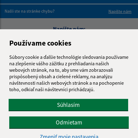
Boli tieto 
Boli 
Našli ste na stránke chybu?
Napíšte nám
Napíšte nám:
Meno (povinné)
Používame cookies
Súbory cookie a ďalšie technológie sledovania používame
na zlepšenie vášho zážitku z prehliadania našich
E-mailová adresa (povinné)
webových stránok, na to, aby sme vám zobrazovali
prispôsobený obsah a cielené reklamy, na analýzu
návštevnosti našich webových stránok a na pochopenie
toho, odkiaľ naši návštevníci prichádzajú.
Text vašej správy (povinné)
Súhlasím
Odmietam
Zmeniť moje nastavenia