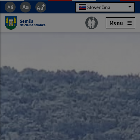
Slovenčina
Šemša
Menu
Oficiálna stránka