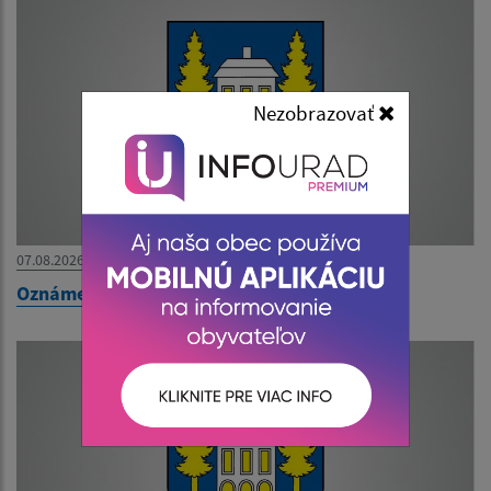
Nezobrazovať
07.08.2026
Oznámenie o uložení zásielky pán Kopaničak