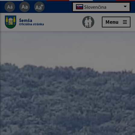
Slovenčina
Šemša
Menu
Oficiálna stránka