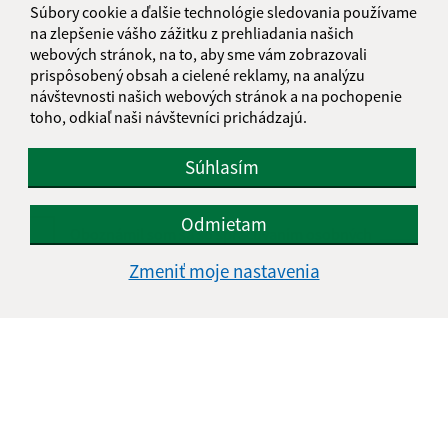
Súbory cookie a ďalšie technológie sledovania používame
na zlepšenie vášho zážitku z prehliadania našich
webových stránok, na to, aby sme vám zobrazovali
Text vašej správy (povinné)
prispôsobený obsah a cielené reklamy, na analýzu
návštevnosti našich webových stránok a na pochopenie
toho, odkiaľ naši návštevníci prichádzajú.
Súhlasím
Odmietam
Oboznámil som sa so
spracúvaním osobných
údajov
Zmeniť moje nastavenia
Google reCaptcha Response
Odoslať správu
Úradné hodiny:
Deň
Čas doobeda
Čas poobede