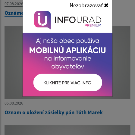
07.08.2026
Nezobrazovať
Oznámenie o uložení zásielky pán Kopaničak
05.08.2026
Oznam o uložení zásielky pán Tóth Marek