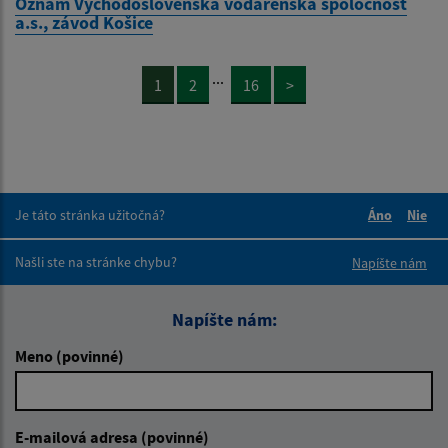
Oznam Východoslovenská vodárenská spoločnosť
a.s., závod Košice
...
1
2
16
>
Je táto stránka užitočná?
Áno
Nie
Boli tieto 
Boli 
Našli ste na stránke chybu?
Napíšte nám
Napíšte nám:
Meno (povinné)
E-mailová adresa (povinné)