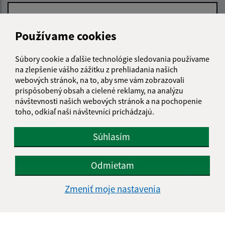
Používame cookies
Text vašej správy (povinné)
Súbory cookie a ďalšie technológie sledovania používame
na zlepšenie vášho zážitku z prehliadania našich
webových stránok, na to, aby sme vám zobrazovali
prispôsobený obsah a cielené reklamy, na analýzu
návštevnosti našich webových stránok a na pochopenie
toho, odkiaľ naši návštevníci prichádzajú.
Oboznámil som sa so
spracúvaním osobných
údajov
Súhlasím
Google reCaptcha Response
Odoslať správu
Odmietam
Zmeniť moje nastavenia
Úradné hodiny:
Deň
Čas doobeda
Čas poobede