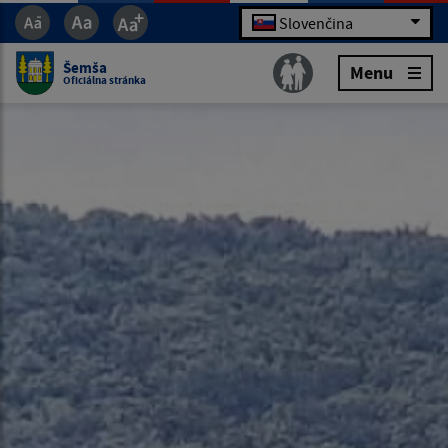
Slovenčina
Šemša
Menu
Oficiálna stránka