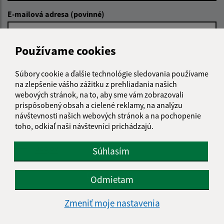
E-mailová adresa (povinné)
Používame cookies
Text vašej správy (povinné)
Súbory cookie a ďalšie technológie sledovania používame
na zlepšenie vášho zážitku z prehliadania našich
webových stránok, na to, aby sme vám zobrazovali
prispôsobený obsah a cielené reklamy, na analýzu
návštevnosti našich webových stránok a na pochopenie
toho, odkiaľ naši návštevníci prichádzajú.
Oboznámil som sa so
spracúvaním osobných
údajov
Súhlasím
Google reCaptcha Response
Odoslať správu
Odmietam
Zmeniť moje nastavenia
Úradné hodiny: