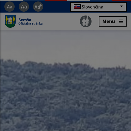
Slovenčina
Šemša
Menu
Oficiálna stránka