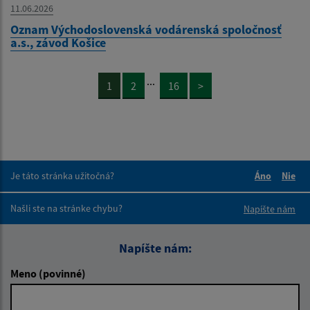
11.06.2026
Oznam Východoslovenská vodárenská spoločnosť
a.s., závod Košice
...
1
2
16
>
Je táto stránka užitočná?
Áno
Nie
Boli tieto 
Boli 
Našli ste na stránke chybu?
Napíšte nám
Napíšte nám:
Meno (povinné)