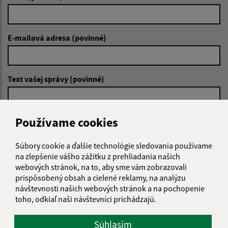
E-mailová adresa (povinné)
Text vašej správy (povinné)
Používame cookies
Súbory cookie a ďalšie technológie sledovania používame
na zlepšenie vášho zážitku z prehliadania našich
Oboznámil som sa so
spracúvaním osobných
webových stránok, na to, aby sme vám zobrazovali
údajov
prispôsobený obsah a cielené reklamy, na analýzu
návštevnosti našich webových stránok a na pochopenie
Google reCaptcha Response
toho, odkiaľ naši návštevníci prichádzajú.
Odoslať správu
Súhlasím