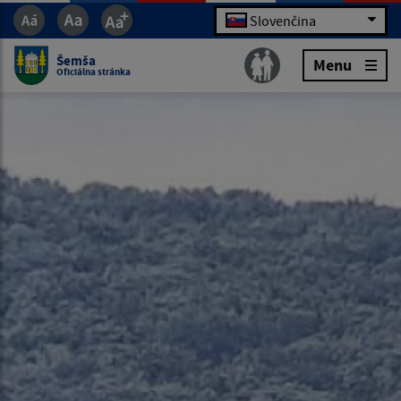
Slovenčina
Šemša
Menu
Oficiálna stránka