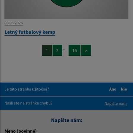
03.06.2026
Letný futbalový kemp
...
1
2
16
>
Je táto stránka užitočná?
Áno
Nie
Boli tieto 
Boli 
Našli ste na stránke chybu?
Napíšte nám
Napíšte nám:
Meno (povinné)