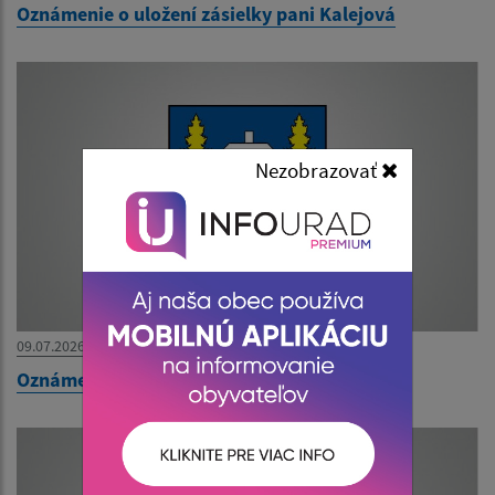
Oznámenie o uložení zásielky pani Kalejová
Nezobrazovať
09.07.2026
Oznámenie o zatvorení pošty