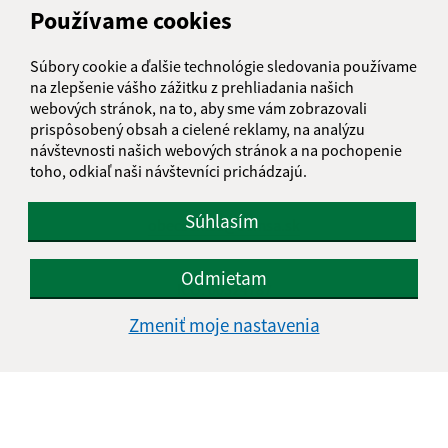
Používame cookies
Obedňajšia prestávka:
12:00 - 13:00
Súbory cookie a ďalšie technológie sledovania používame
na zlepšenie vášho zážitku z prehliadania našich
Kontakt:
webových stránok, na to, aby sme vám zobrazovali
prispôsobený obsah a cielené reklamy, na analýzu
Obecný úrad Šemša
návštevnosti našich webových stránok a na pochopenie
Šemša 116
toho, odkiaľ naši návštevníci prichádzajú.
044 21, Šemša
Súhlasím
obecsemsa@semsa.sk
+421 55 697 01 90
Odmietam
IČO: 00324787
Zmeniť moje nastavenia