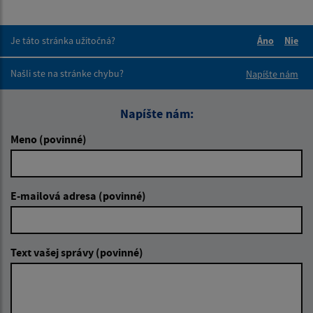
Je táto stránka užitočná?
Áno
Nie
Boli tieto 
Boli 
Našli ste na stránke chybu?
Napíšte nám
Napíšte nám:
Meno (povinné)
E-mailová adresa (povinné)
Text vašej správy (povinné)