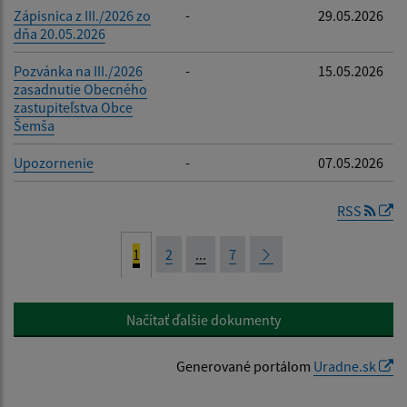
Zápisnica z III./2026 zo
-
29.05.2026
dňa 20.05.2026
Pozvánka na III./2026
-
15.05.2026
zasadnutie Obecného
zastupiteľstva Obce
Šemša
Upozornenie
-
07.05.2026
RSS
1
2
...
7
Načítať ďalšie dokumenty
Generované portálom
Uradne.sk