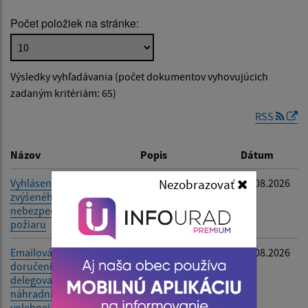
Počet položiek na stránke:
Popis:
Výsledky vyhľadávania (počet dokumentov vyhovujúcich
Dátum zverejnenia od:
zadaným kritériám: 65)
RSS
Dátum zverejnenia do:
Názov
Popis
Dátum
Nezobrazovať
Vyhlásenie času
-
06.08.2026
zvýšeného
Filtrovať
Reset
nebezpečenstva vzniku
požiaru
Emailová adresa na
-
05.08.2026
doručenie oznámenia o
delegovaní člena a
náhradníka do okrskovej
volebnej komisie