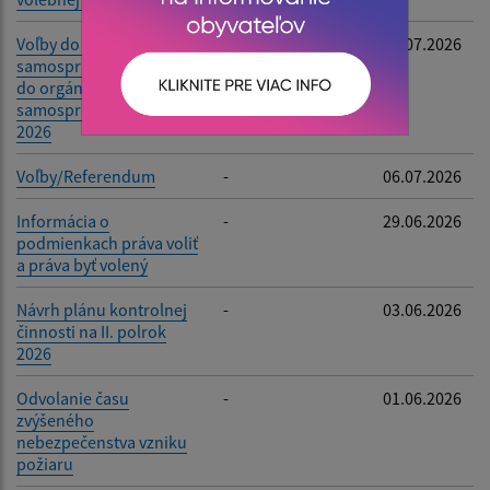
Voľby do orgánov
-
15.07.2026
samosprávy obcí a voľby
do orgánov
samosprávnych krajov
2026
Voľby/Referendum
-
06.07.2026
Informácia o
-
29.06.2026
podmienkach práva voliť
a práva byť volený
Návrh plánu kontrolnej
-
03.06.2026
činnosti na II. polrok
2026
Odvolanie času
-
01.06.2026
zvýšeného
nebezpečenstva vzniku
požiaru