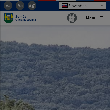
Slovenčina
Šemša
Menu
Oficiálna stránka