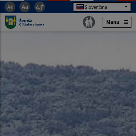
Slovenčina
Šemša
Menu
Oficiálna stránka