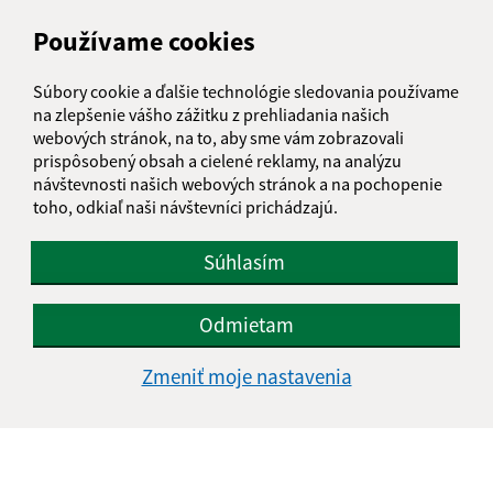
Text vašej správy (povinné)
Používame cookies
Súbory cookie a ďalšie technológie sledovania používame
na zlepšenie vášho zážitku z prehliadania našich
webových stránok, na to, aby sme vám zobrazovali
prispôsobený obsah a cielené reklamy, na analýzu
návštevnosti našich webových stránok a na pochopenie
toho, odkiaľ naši návštevníci prichádzajú.
Oboznámil som sa so
spracúvaním osobných
údajov
Súhlasím
Google reCaptcha Response
Odoslať správu
Odmietam
Zmeniť moje nastavenia
Úradné hodiny:
Deň
Čas doobeda
Čas poobede
Pondelok:
08:00 - 12:00
13:00 - 15:00