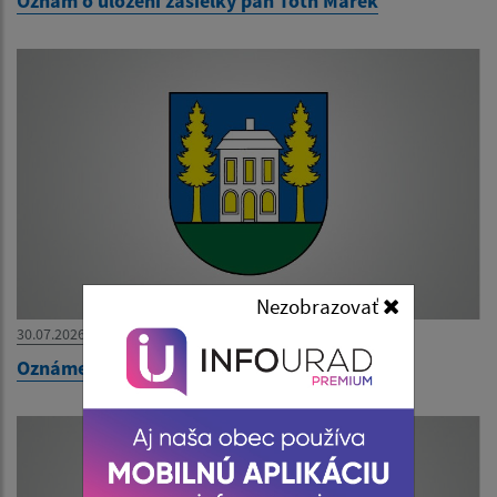
Oznam o uložení zásielky pán Tóth Marek
Nezobrazovať
30.07.2026
Oznámenie o uložení zásielky pani Kalejová