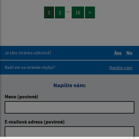
...
1
2
16
>
Je táto stránka užitočná?
Áno
Nie
Boli tieto 
Boli 
Našli ste na stránke chybu?
Napíšte nám
Napíšte nám:
Meno (povinné)
E-mailová adresa (povinné)