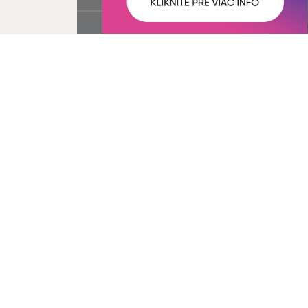
ované:
Správca obsahu:
08:15 hod.
Správca obsahu je Obec Šemša.
Vytvorené v súlade s
Jednotným