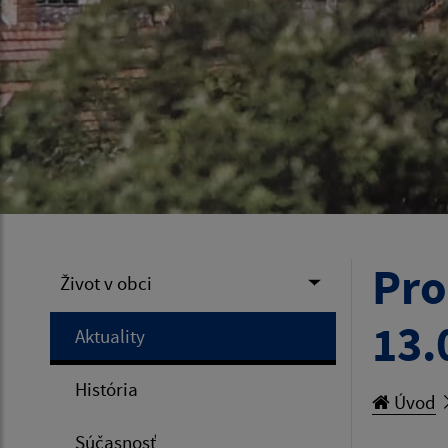
Pro
Život v obci
13.
Aktuality
História
Úvod
Súčasnosť