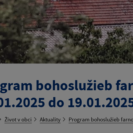
gram bohoslužieb fa
01.2025 do 19.01.202
Život v obci
Aktuality
Program bohoslužieb farno