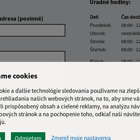
Úradné hodiny:
Deň
Čas doo
adresa (povinné)
Pondelok:
08:00 - 1
Utorok:
nestránk
Streda:
08:00 - 1
Štvrtok:
08:00 - 1
Piatok:
08:00 - 1
ame cookies
Obedňajšia prestáv
okie a ďalšie technológie sledovania používame na zlepš
 prehliadania našich webových stránok, na to, aby sme v
Google reCaptcha Response
li prispôsobený obsah a cielené reklamy, na analýzu náv
Odoslať správu
bových stránok a na pochopenie toho, odkiaľ naši návšte
jú.
Zmeniť moje nastavenia
m
Odmietam