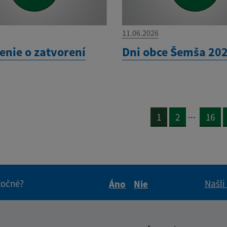
11.06.2026
nie o zatvorení
Dni obce Šemša 20
...
1
2
16
itočné?
Našli
Áno
Nie
Boli tieto informácie pre 
Boli tieto informáci