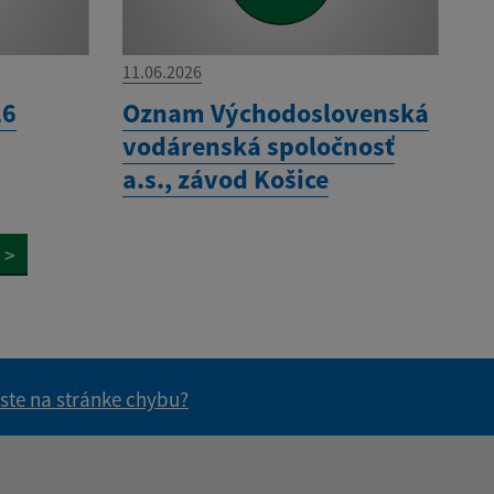
11.06.2026
26
Oznam Východoslovenská
vodárenská spoločnosť
a.s., závod Košice
>
 ste na stránke chybu?
vás užitočné?
e pre vás užitočné?