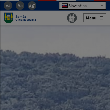
Slovenčina
Šemša
Menu
Oficiálna stránka