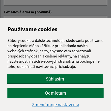
E-mailová adresa (povinné)
Používame cookies
Text vašej správy (povinné)
Súbory cookie a ďalšie technológie sledovania používame
na zlepšenie vášho zážitku z prehliadania našich
webových stránok, na to, aby sme vám zobrazovali
prispôsobený obsah a cielené reklamy, na analýzu
návštevnosti našich webových stránok a na pochopenie
toho, odkiaľ naši návštevníci prichádzajú.
Oboznámil som sa so
spracúvaním osobných
Súhlasím
údajov
Google reCaptcha Response
Odoslať správu
Odmietam
Zmeniť moje nastavenia