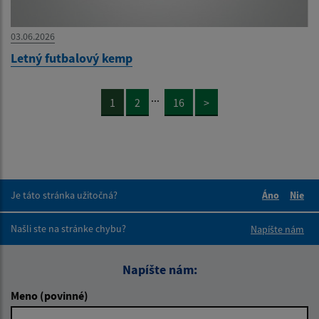
03.06.2026
Letný futbalový kemp
...
1
2
16
>
Je táto stránka užitočná?
Áno
Nie
Boli tieto 
Boli 
Našli ste na stránke chybu?
Napíšte nám
Napíšte nám:
Meno (povinné)