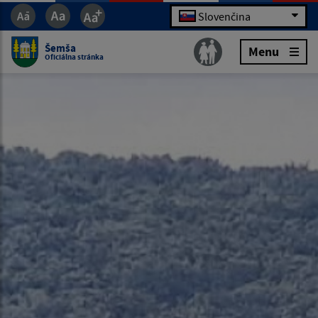
Slovenčina
Šemša
Menu
Oficiálna stránka