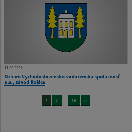
11.06.2026
Oznam Východoslovenská vodárenská spoločnosť
a.s., závod Košice
...
1
2
16
>