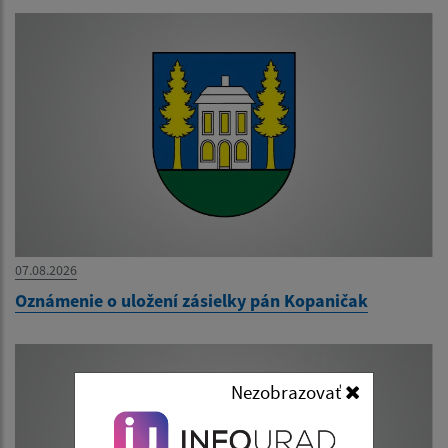
07.08.2026
Oznámenie o uložení zásielky pán Kopaničak
Nezobrazovať