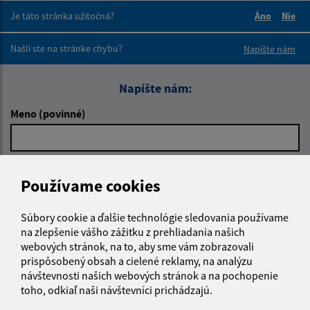
Je táto stránka užitočná?
Áno
Nie
Boli tieto 
Boli 
Našli ste na stránke chybu?
Napíšte nám
Napíšte nám:
Meno (povinné)
E-mailová adresa (povinné)
Používame cookies
Súbory cookie a ďalšie technológie sledovania používame
Text vašej správy (povinné)
na zlepšenie vášho zážitku z prehliadania našich
webových stránok, na to, aby sme vám zobrazovali
prispôsobený obsah a cielené reklamy, na analýzu
návštevnosti našich webových stránok a na pochopenie
toho, odkiaľ naši návštevníci prichádzajú.