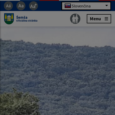
Slovenčina
Šemša
Menu
Oficiálna stránka