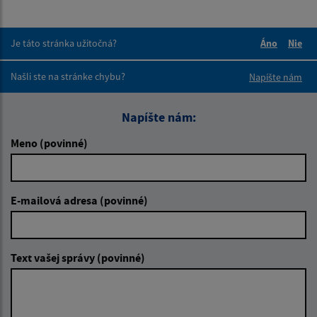
Je táto stránka užitočná?
Áno
Nie
Boli tieto 
Boli 
Našli ste na stránke chybu?
Napíšte nám
Napíšte nám:
Meno (povinné)
E-mailová adresa (povinné)
Text vašej správy (povinné)