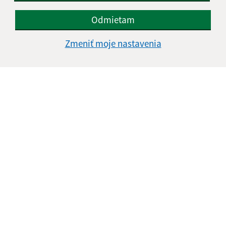
Odmietam
Zmeniť moje nastavenia
Informácie o stránke:
Vyhlásenie o prístupnosti
Autorské práva
Ochrana osobných údajov
Navigácia:
Vytlačiť aktuálnu stránku
Mapa stránok
Cookies