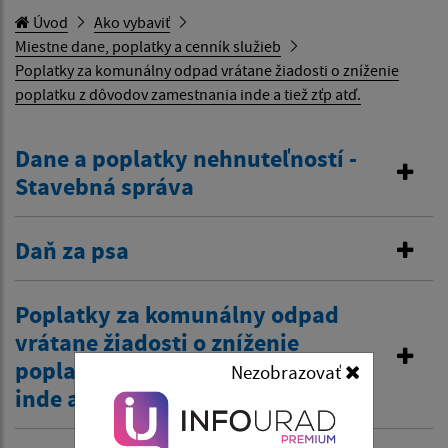
Úvod
Ako vybaviť
Miestne dane, poplatky a cenník služieb
Poplatky za komunálny odpad vrátane žiadosti o zníženie
poplatku z dôvodov zamestnania inde a tiež zťp atď.
Dane a poplatky nehnuteľností -
Stavebná správa
Daň za psa
Poplatky za komunálny odpad
vrátane žiadosti o zníženie
poplatku z dôvodov zamestnania
Nezobrazovať
inde a tiež zťp atď.