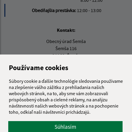
8:00 - 12:00
Obedňajšia prestávka:
12:00 - 13:00
Kontakt:
Obecný úrad Šemša
Šemša 116
044 21, Šemša
Používame cookies
obecsemsa@semsa.sk
+421 55 697 01 90
Súbory cookie a ďalšie technológie sledovania používame
IČO: 00324787
na zlepšenie vášho zážitku z prehliadania našich
webových stránok, na to, aby sme vám zobrazovali
prispôsobený obsah a cielené reklamy, na analýzu
návštevnosti našich webových stránok a na pochopenie
toho, odkiaľ naši návštevníci prichádzajú.
Súhlasím