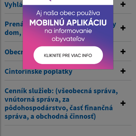
Vyhlásenie v miestnom rozhlase
Prenájom nehnuteľností /kultúrny
dom, …/
Obecné nájomné byty
Cintorínske poplatky
Cenník služieb: (všeobecná správa,
vnútorná správa, za
pôdohospodárstvo, časť finančná
správa, a obchodná činnosť)