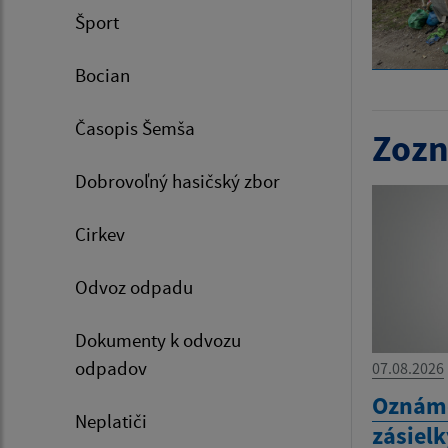
Šport
Bocian
Časopis Šemša
Zozn
Dobrovoľný hasičský zbor
Cirkev
Odvoz odpadu
Dokumenty k odvozu
odpadov
07.08.2026
Oznáme
Neplatiči
zásiel