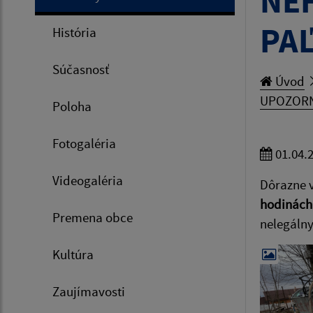
NE
PAĽ
História
Súčasnosť
Úvod
UPOZORN
Poloha
Fotogaléria
01.04.
Videogaléria
Dôrazne 
hodinách
Premena obce
nelegálny
Kultúra
Zaujímavosti