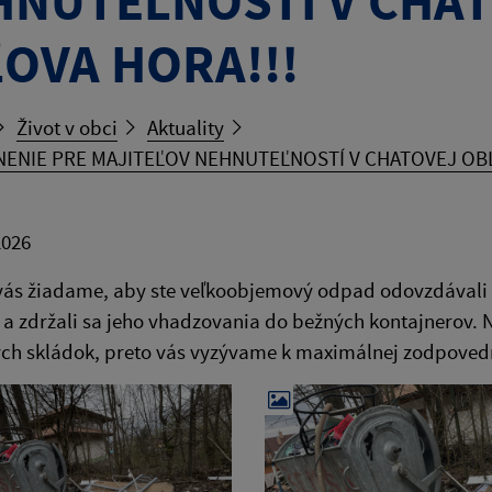
HNUTEĽNOSTÍ V CHAT
OVA HORA!!!
Život v obci
Aktuality
ENIE PRE MAJITEĽOV NEHNUTEĽNOSTÍ V CHATOVEJ OBLA
2026
vás žiadame, aby ste veľkoobjemový odpad odovzdávali
a zdržali sa jeho vhadzovania do bežných kontajnerov. N
ch skládok, preto vás vyzývame k maximálnej zodpovedno