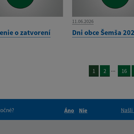
11.06.2026
nie o zatvorení
Dni obce Šemša 20
...
1
2
16
itočné?
Našli
Áno
Nie
Boli tieto informácie pre 
Boli tieto informáci