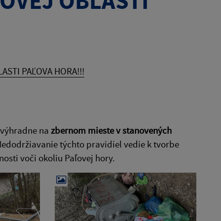
OVEJ OBLASTI
STI PAĽOVA HORA!!!
 výhradne na
zbernom mieste v stanovených
edodržiavanie týchto pravidiel vedie k tvorbe
sti voči okoliu Paľovej hory.