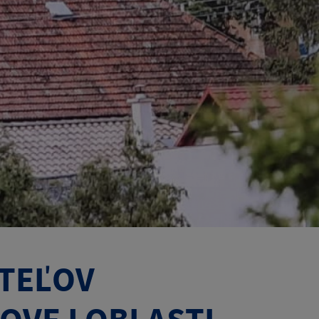
ITEĽOV