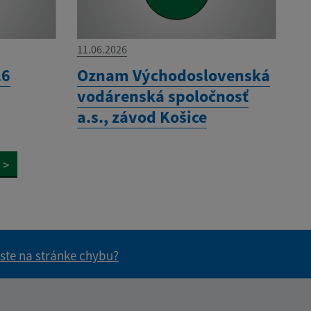
11.06.2026
26
Oznam Východoslovenská
vodárenská spoločnosť
a.s., závod Košice
>
 ste na stránke chybu?
vás užitočné?
e pre vás užitočné?