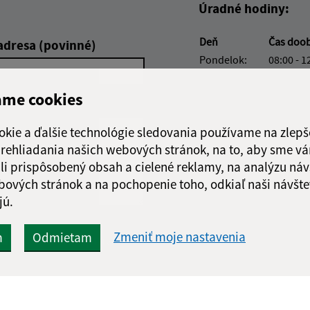
Úradné hodiny:
Deň
Čas doo
adresa (povinné)
Pondelok:
08:00 - 1
Utorok:
nestránk
ame cookies
Streda:
08:00 - 1
Štvrtok:
08:00 - 1
okie a ďalšie technológie sledovania používame na zlepš
Piatok:
08:00 - 1
 prehliadania našich webových stránok, na to, aby sme v
li prispôsobený obsah a cielené reklamy, na analýzu náv
Obedňajšia prestáv
bových stránok a na pochopenie toho, odkiaľ naši návšte
jú.
Google reCaptcha Response
Zmeniť moje nastavenia
m
Odmietam
Odoslať správu