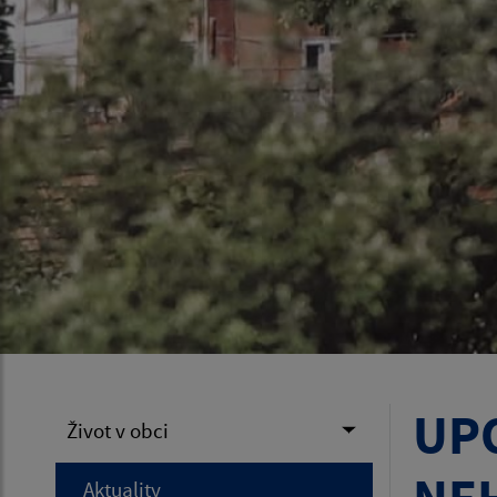
UP
Život v obci
Aktuality