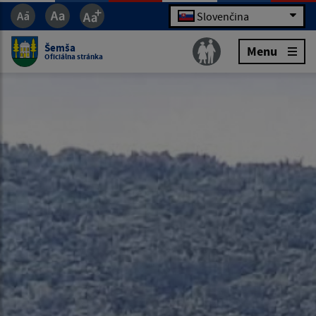
Slovenčina
Šemša
Menu
Oficiálna stránka