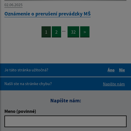
02.06.2025
Oznámenie o prerušení prevádzky MŠ
...
1
2
32
>
Je táto stránka užitočná?
Áno
Nie
Boli tieto 
Boli 
Našli ste na stránke chybu?
Napíšte nám
Napíšte nám:
Meno (povinné)