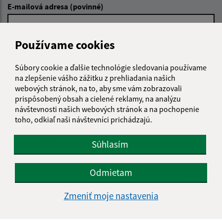
E-mailová adresa (povinné)
Používame cookies
Text vašej správy (povinné)
Súbory cookie a ďalšie technológie sledovania používame
na zlepšenie vášho zážitku z prehliadania našich
webových stránok, na to, aby sme vám zobrazovali
prispôsobený obsah a cielené reklamy, na analýzu
návštevnosti našich webových stránok a na pochopenie
toho, odkiaľ naši návštevníci prichádzajú.
Oboznámil som sa so
spracúvaním osobných
údajov
Súhlasím
Google reCaptcha Response
Odoslať správu
Odmietam
Zmeniť moje nastavenia
Úradné hodiny: