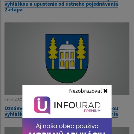
vyhláškou a upustenie od ústneho pojednávania
2.etapa
Nezobrazovať
09.07.2025
Oznámenie o začatí územného konania verejnou
vyhláškou a upustenie od ústneho pojednávania