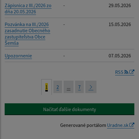
Zápisnica z III./2026 zo
-
29.05.2026
dňa 20.05.2026
Pozvánka na III./2026
-
15.05.2026
zasadnutie Obecného
zastupiteľstva Obce
Šemša
Upozornenie
-
07.05.2026
RSS
1
2
...
7
Načítať ďalšie dokumenty
Generované portálom
Uradne.sk