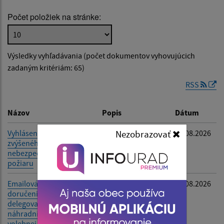
Počet položiek na stránke:
Popis:
Výsledky vyhľadávania (počet dokumentov vyhovujúcich
Dátum zverejnenia od:
zadaným kritériám: 65)
RSS
Dátum zverejnenia do:
Názov
Popis
Dátum
Nezobrazovať
Vyhlásenie času
-
06.08.2026
zvýšeného
Filtrovať
Reset
nebezpečenstva vzniku
požiaru
Emailová adresa na
-
05.08.2026
doručenie oznámenia o
delegovaní člena a
náhradníka do okrskovej
volebnej komisie