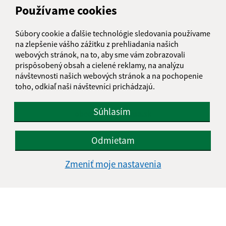
Používame cookies
Obedňajšia prestávka:
12:00 - 13:00
Súbory cookie a ďalšie technológie sledovania používame
na zlepšenie vášho zážitku z prehliadania našich
Kontakt:
webových stránok, na to, aby sme vám zobrazovali
prispôsobený obsah a cielené reklamy, na analýzu
Obecný úrad Šemša
návštevnosti našich webových stránok a na pochopenie
Šemša 116
toho, odkiaľ naši návštevníci prichádzajú.
044 21, Šemša
Súhlasím
obecsemsa@semsa.sk
+421 55 697 01 90
Odmietam
IČO: 00324787
Zmeniť moje nastavenia