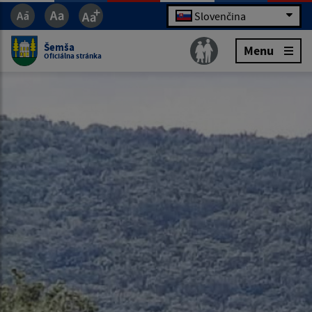
Slovenčina
Šemša
Menu
Oficiálna stránka