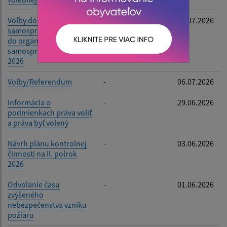
Voľby do orgánov
-
15.07.2026
samosprávy obcí a voľby
do orgánov
samosprávnych krajov
2026
Voľby/Referendum
-
06.07.2026
Informácia o
-
29.06.2026
podmienkach práva voliť
a práva byť volený
Návrh plánu kontrolnej
-
03.06.2026
činnosti na II. polrok
2026
Odvolanie času
-
01.06.2026
zvýšeného
nebezpečenstva vzniku
požiaru