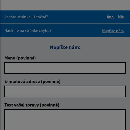
Je táto stránka užitočná?
Áno
Nie
Boli tieto 
Boli 
Našli ste na stránke chybu?
Napíšte nám
Napíšte nám:
Meno (povinné)
E-mailová adresa (povinné)
Text vašej správy (povinné)